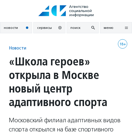
Перейти
к
содержанию
новости
сервисы
поиск
меню
18+
Новости
«Школа героев»
открыла в Москве
новый центр
адаптивного спорта
Московский филиал адаптивных видов
спорта открылся на базе спортивного