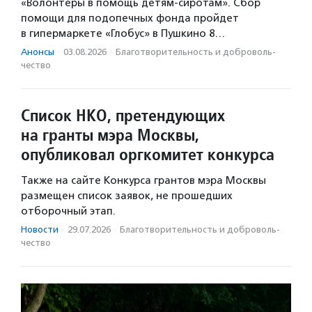
«Волонтеры в помощь детям-сиротам». Сбор
помощи для подопечных фонда пройдет
в гипермаркете «Глобус» в Пушкино 8…
Анонсы
·
03.08.2026
·
Благотвори­тель­ность и доброволь­
чест­во
Список НКО, претендующих
на гранты мэра Москвы,
опубликовал оргкомитет конкурса
Также на сайте Конкурса грантов мэра Москвы
размещен список заявок, не прошедших
отборочный этап.
Новости
·
29.07.2026
·
Благотвори­тель­ность и доброволь­
чест­во