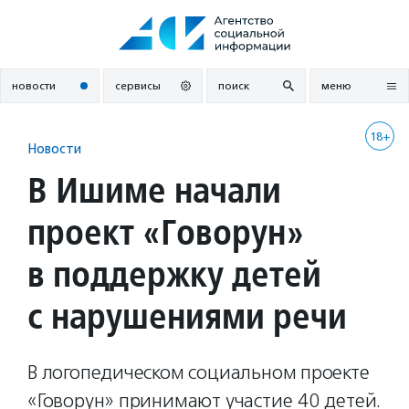
Перейти
к
содержанию
новости
сервисы
поиск
меню
18+
Новости
В Ишиме начали
проект «Говорун»
в поддержку детей
с нарушениями речи
В логопедическом социальном проекте
«Говорун» принимают участие 40 детей.