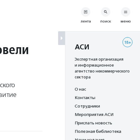
лента
поиск
меню
18+
овели
АСИ
Экспертная организация
и информационное
агентство некоммерческого
сектора
ского
О нас
звитие
Контакты
Сотрудники
Мероприятия АСИ
Прислать новость
Полезная библиотека
Наши издания