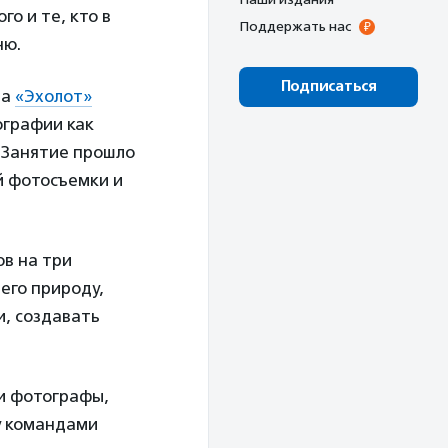
го и те, кто в
Поддержать нас
ню.
Подписаться
ва
«Эхолот»
ографии как
. Занятие прошло
й фотосъемки и
ов на три
его природу,
и, создавать
и фотографы,
у командами