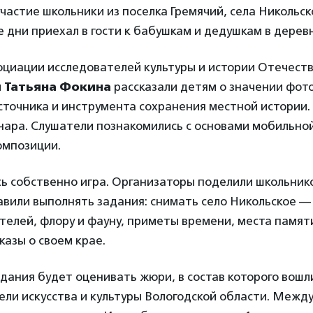
частие школьники из поселка Гремячий, села Никольско
 дни приехал в гости к бабушкам и дедушкам в дерев
социации исследователей культуры и истории Отечест
и
Татьяна Фокина
рассказали детям о значении фот
сточника и инструмента сохранения местной истории
нара. Слушатели познакомились с основами мобильно
омпозиции.
сь собственно игра. Организаторы поделили школьник
вили выполнять задания: снимать село Никольское — 
телей, флору и фауну, приметы времени, места памят
казы о своем крае.
дания будет оценивать жюри, в состав которого вошл
ели искусства и культуры Вологодской области. Межд