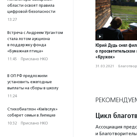
области освоят правила
цифровой безопасности
13:27
Встреча с Андреем Ургантом
стала лотом аукциона
Юрий Дудь снял фил
в поддержку фонда
о просветительском
«Бумажная птица»
«Кружок»
11:45
·
Прислано НКО
31.03.2021
·
Благотвори
В ОП РФ предложили
установить ежегодные
выплаты на сборы в школу
11:24
РЕКОМЕНДУЕ
Стихобиатлон «Км/вслух»
Цикл благот
соберет семьи в Липецке
10:32
·
Прислано НКО
Ассоциация предс
и Благотворител