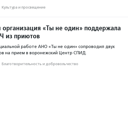
·
Культура и просвещение
 организация «Ты не один» поддержала
Ч из приютов
циальной работе АНО «Ты не один» сопроводил двух
в на прием в воронежский Центр СПИД.
·
Благотвори­тель­ность и доброволь­чест­во