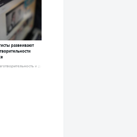
тисты развеивают
творительности
ке
аготвори­тель­ность и доброволь­чест­во