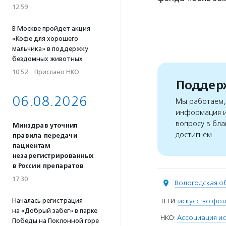
12:59
В Москве пройдет акция
«Кофе для хорошего
мальчика» в поддержку
бездомных животных
10:52
·
Прислано НКО
Поддерж
06.08.2026
Мы работаем, 
информация и
вопросу в бла
Минздрав уточнил
достигнем
правила передачи
пациентам
незарегистрированных
в России препаратов
17:30
Вологодская о
Началась регистрация
ТЕГИ:
искусство фо
на «Добрый забег» в парке
НКО:
Ассоциация ис
Победы на Поклонной горе