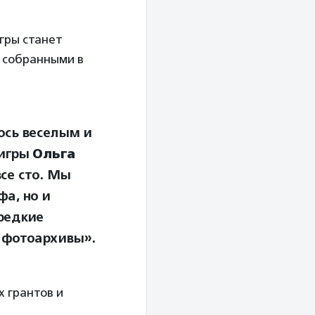
гры станет
 собранными в
ось веселым и
оигры
Ольга
се сто. Мы
фа, но и
редкие
 фотоархивы».
 грантов и