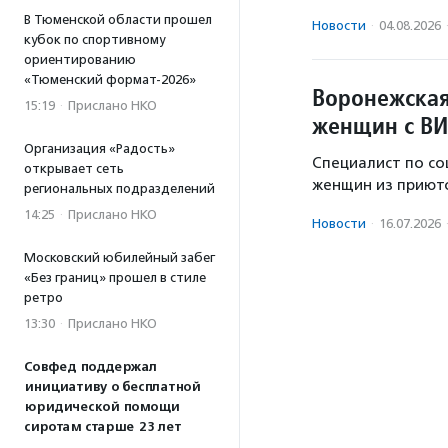
В Тюменской области прошел
Новости
·
04.08.2026
кубок по спортивному
ориентированию
«Тюменский формат-2026»
Воронежская
15:19
·
Прислано НКО
женщин с ВИ
Организация «Радость»
Специалист по со
открывает сеть
женщин из приюто
региональных подразделений
14:25
·
Прислано НКО
Новости
·
16.07.2026
Московский юбилейный забег
«Без границ» прошел в стиле
ретро
13:30
·
Прислано НКО
Совфед поддержал
инициативу о бесплатной
юридической помощи
сиротам старше 23 лет