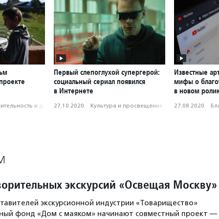
ьм
Первый слепоглухой супергерой:
Известные ар
 проекте
социальный сериал появился
мифы о благо
в Интернете
в новом роли
­тель­ность и доброволь­чест­во
27.10.2020
·
Культура и просвещение
27.08.2020
·
Бл
М
ворительных экскурсий «Освещая Москву»
тавителей экскурсионной индустрии «Товарищество»
ьный фонд «Дом с маяком» начинают совместный проект —