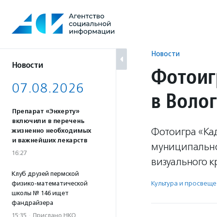
Перейти
к
содержанию
Новости
Новости
Фотоиг
07.08.2026
в Воло
Препарат «Энхерту»
включили в перечень
Фотоигра «Кад
жизненно необходимых
и важнейших лекарств
муниципальног
16:27
визуального к
Клуб друзей пермской
Культура и просвещ
физико-математической
школы № 146 ищет
фандрайзера
15:35
·
Прислано НКО