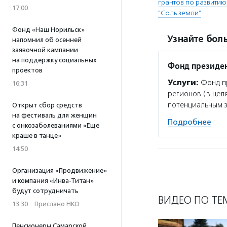
грантов по развити
17:00
"Соль земли"
Фонд «Наш Норильск»
Узнайте боль
напомнил об осенней
заявочной кампании
на поддержку социальных
Фонд президен
проектов
Услуги:
Фонд пр
16:31
регионов (в цел
потенциальным 
Открыт сбор средств
на фестиваль для женщин
Подробнее
с онкозаболеваниями «Еще
краше в танце»
14:50
Организация «Продвижение»
и компания «Инва-Титан»
будут сотрудничать
ВИДЕО ПО ТЕ
13:30
·
Прислано НКО
Пенсионеры Самарской