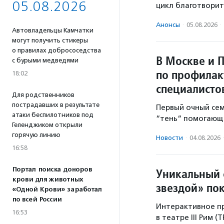
05.08.2026
цикл благотворит
Анонсы
·
05.08.2026
·
Автовладельцы Камчатки
могут получить стикеры
о правилах добрососедства
В Москве и 
с бурыми медведями
по профилак
18:02
специалисто
Для родственников
пострадавших в результате
Первый очный се
атаки беспилотников под
“тень“ помогающе
Геленджиком открыли
горячую линию
Новости
·
04.08.2026
16:58
Портал поиска доноров
Уникальный 
крови для животных
звездой» по
«Одной Крови» заработал
по всей России
Интерактивное пр
16:53
в театре III Рим (