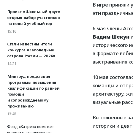
В игре приняли у
Проект «Школьный друг»
эти праздничные
открыл набор участников
на новый учебный год
6 мая члены Ас
15:16
Вадим Шекун
Стали известны итоги
исторического и
конкурса «Заповедные
в формате веби
острова России — 2026»
выстраивания к
14:21
Минтруд представил
10 мая состояла
программы повышения
команды и отпра
квалификации по ранней
архитектуру, жи
помощи
и сопровождаемому
визуальные расс
проживанию
13:45
Выполненные за
историки и деят
Фонд «Катрен» поможет
внедрить современные