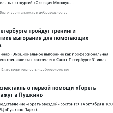
ельных экскурсий «Освещая Москву».…
Благотвори­тель­ность и доброволь­чест­во
Петербурге пройдут тренинги
тике выгорания для помогающих
в
минар «Эмоциональное выгорание как профессиональная
го специалиста» состоялся в Санкт-Петербурге 31 июля.
·
Благотвори­тель­ность и доброволь­чест­во
спектакль о первой помощи «Гореть
кажут в Пушкино
едставление «Гореть звездой» состоится 14 октября в 16:0
ТРЦ «Пушкино Парк»).