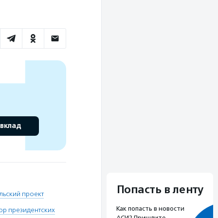
 вклад
Попасть в ленту
льский проект
Как попасть в новости
р президентских
АСИ? Пришлите