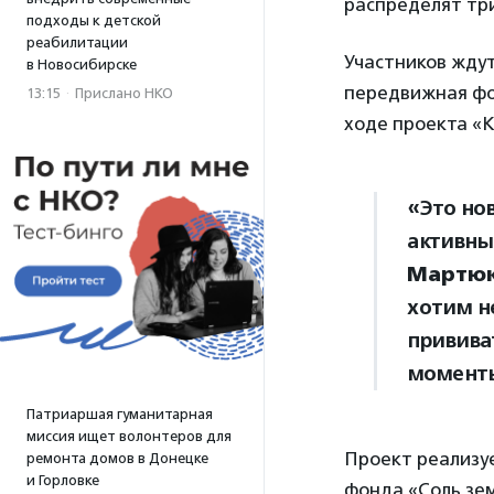
распределят три
подходы к детской
реабилитации
Участников жду
в Новосибирске
передвижная фо
13:15
·
Прислано НКО
ходе проекта «К
«Это но
активны
Мартю
хотим н
привива
моменты
Патриаршая гуманитарная
миссия ищет волонтеров для
Проект реализу
ремонта домов в Донецке
и Горловке
фонда «Соль зем