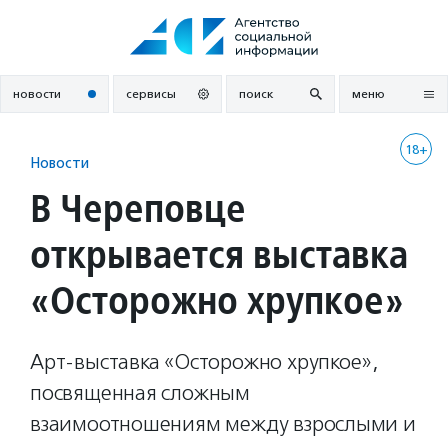
Перейти
к
содержанию
новости
сервисы
поиск
меню
18+
Новости
В Череповце
открывается выставка
«Осторожно хрупкое»
Арт-выставка «Осторожно хрупкое»,
посвященная сложным
взаимоотношениям между взрослыми и