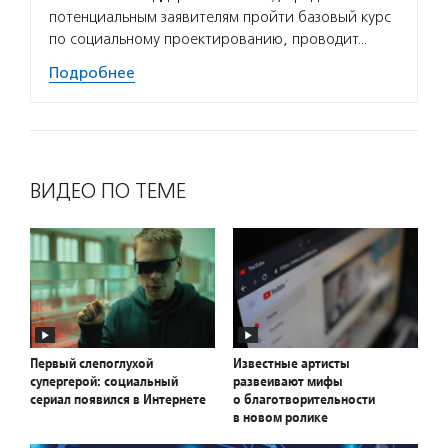
потенциальным заявителям пройти базовый курс
подопе
по социальному проектированию, проводит…
музыка
Подробнее
Подро
ВИДЕО ПО ТЕМЕ
Первый слепоглухой
Известные артисты
супергерой: социальный
развеивают мифы
сериал появился в Интернете
о благотворительности
в новом ролике