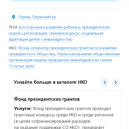
Пермь
,
Пермский кр.
ТЕГИ:
всестороннее развитие ребенка
,
президентские
гранты
,
регистрация
,
семейный досуг
,
социальная
адаптация детей с инвалидностью
НКО:
Фонд-оператор президентских грантов по развитию
гражданского общества
,
Пермская краевая общественная
организация защиты прав детей-инвалидов и их семей
"Счастье жить"
Узнайте больше в каталоге НКО
Фонд президентских грантов
Счаст
Услуги:
Фонд президентских грантов проводит
Услуг
грантовые конкурсы среди НКО и среди регионов
жить» 
(в целях софинансирования расходов
с особ
на оказание поддержки СО НКО), предлагает
детей 