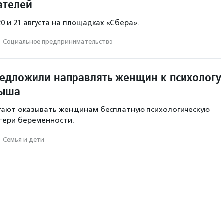
ателей
0 и 21 августа на площадках «Сбера».
·
Социальное предпри­нима­тель­ство
редложили направлять женщин к психологу
дыша
гают оказывать женщинам бесплатную психологическую
тери беременности.
·
Семья и дети