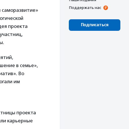
Поддержать нас
и саморазвитие»
логической
Подписаться
дея проекта
участниц,
ы.
нятий,
шение в семье»,
иатив». Во
огали им
стницы проекта
или карьерные