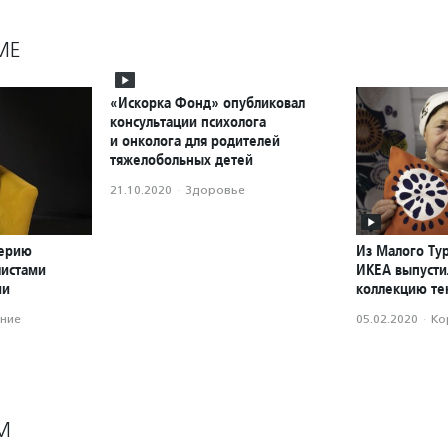
МЕ
«Искорка Фонд» опубликовал
консультации психолога
и онколога для родителей
тяжелобольных детей
21.10.2020
·
Здоровье
серию
Из Малого Ту
листами
ИКЕА выпусти
ии
коллекцию те
ние
05.02.2020
·
Ко
М