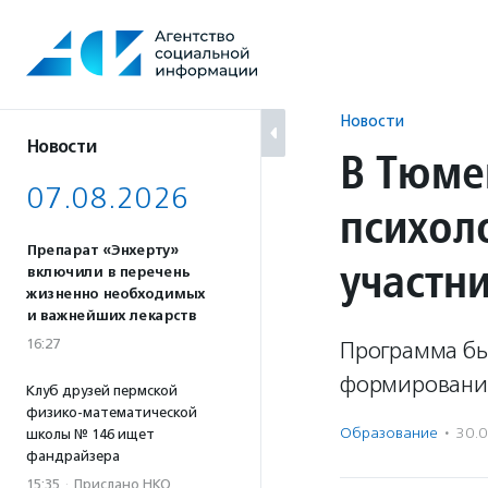
Перейти
к
содержанию
Новости
Новости
В Тюме
07.08.2026
психол
Препарат «Энхерту»
участн
включили в перечень
жизненно необходимых
и важнейших лекарств
16:27
Программа бы
формирования
Клуб друзей пермской
физико-математической
Образование
·
30.
школы № 146 ищет
фандрайзера
15:35
·
Прислано НКО