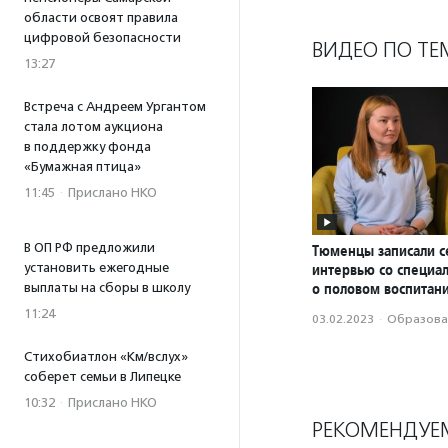
области освоят правила
цифровой безопасности
ВИДЕО ПО ТЕ
13:27
Встреча с Андреем Ургантом
стала лотом аукциона
в поддержку фонда
«Бумажная птица»
11:45
·
Прислано НКО
В ОП РФ предложили
Тюменцы записали 
установить ежегодные
интервью со специа
о половом воспитан
выплаты на сборы в школу
11:24
03.02.2023
·
Образова
Стихобиатлон «Км/вслух»
соберет семьи в Липецке
10:32
·
Прислано НКО
РЕКОМЕНДУЕ