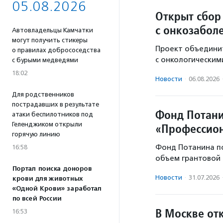
05.08.2026
Открыт сбор
с онкозабол
Автовладельцы Камчатки
могут получить стикеры
Проект объединит
о правилах добрососедства
с онкологическим
с бурыми медведями
18:02
Новости
·
06.08.2026
Для родственников
пострадавших в результате
Фонд Потани
атаки беспилотников под
Геленджиком открыли
«Профессион
горячую линию
Фонд Потанина п
16:58
объем грантовой 
Портал поиска доноров
Новости
·
31.07.2026
крови для животных
«Одной Крови» заработал
по всей России
В Москве от
16:53