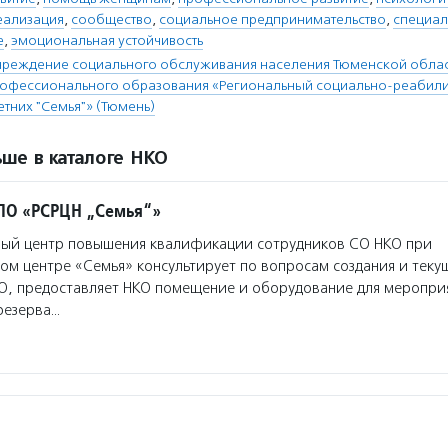
еализация
,
сообщество
,
социальное предпринимательство
,
специал
е
,
эмоциональная устойчивость
чреждение социального обслуживания населения Тюменской облас
рофессионального образования «Региональный социально-реабил
тних "Семья"» (Тюмень)
ше в каталоге НКО
ПО «РСРЦН „Семья“»
ый центр повышения квалификации сотрудников СО НКО при
м центре «Семья» консультирует по вопросам создания и теку
О, предоставляет НКО помещение и оборудование для мероприя
резерва…