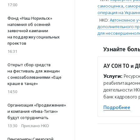
17:00
самооценка
,
самор
операция на Украин
Фонд «Наш Норильск»
НКО:
Автономное у
напомнил об осенней
дополнительного п
заявочной кампании
для несовершенноле
на поддержку социальных
проектов
Узнайте боль
16:31
АУ СОН ТО и Д
Открыт сбор средств
на фестиваль для женщин
Услуги:
Ресурсн
с онкозаболеваниями «Еще
реабилитационно
краше в танце»
деятельности НК
14:50
банк кадрового 
Организация «Продвижение»
Подробнее
и компания «Инва-Титан»
будут сотрудничать
13:30
·
Прислано НКО
Пенсионеры Самарской