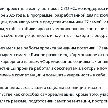
ий проект для жен участников СВО «Самоподдержка 
аре 2025 года. В программе, разработанной для психо
ин, приняли участие представительницы 27 семей. И
ом, чтобы стабилизировать эмоциональное состояние 
ь собственную ценность и научиться находить ресурс
рех месяцев работы проекта женщины посетили 17 за
тырем темам: «Личное развитие», «Гармоничное отно
карьерного плана», «Формирование социальных иниц
астницы проекта работали с экспертами, которые пом
личные компетенции и повышать уверенность в себе.
енщинам рассказывали о социальных инициативах и
ьстве как способах самореализации. Кроме того, уча
влять резюме, подготовили самопрезентации, постро