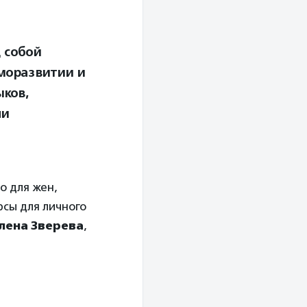
 собой
аморазвитии и
ыков,
ни
о для жен,
рсы для личного
лена Зверева
,