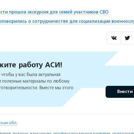
сти прошла экскурсия для семей участников СВО
говорились о сотрудничестве для социализации военнос
ите работу АСИ!
чтобы у вас была актуальная
 полезные материалы по любому
готворительности. Вместе мы этого
Внести
кая обл.
витие
,
помощь женщинам
,
профессиональное развитие
,
психологи