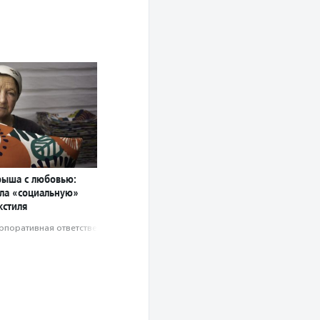
рыша с любовью:
ла «социальную»
кстиля
рпоративная ответственность