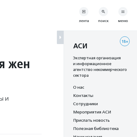
лента
поиск
меню
18+
АСИ
я жен
Экспертная организация
и информационное
агентство некоммерческого
сектора
О нас
Контакты
ы и
Сотрудники
Мероприятия АСИ
Прислать новость
Полезная библиотека
Наши издания