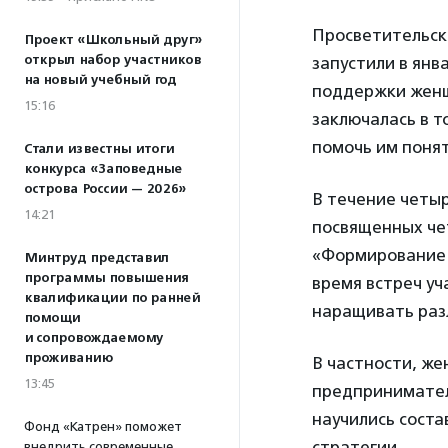
Просветительск
Проект «Школьный друг»
открыл набор участников
запустили в янв
на новый учебный год
поддержки женщ
15:16
заключалась в т
помочь им понят
Стали известны итоги
конкурса «Заповедные
острова России — 2026»
В течение четы
14:21
посвященных че
«Формирование 
Минтруд представил
программы повышения
время встреч уч
квалификации по ранней
наращивать раз
помощи
и сопровождаемому
проживанию
В частности, ж
13:45
предпринимател
научились соста
Фонд «Катрен» поможет
стратегии.
внедрить современные