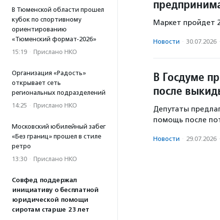
предприним
В Тюменской области прошел
кубок по спортивному
Маркет пройдет 2
ориентированию
«Тюменский формат-2026»
Новости
·
30.07.2026
15:19
·
Прислано НКО
Организация «Радость»
В Госдуме п
открывает сеть
после выки
региональных подразделений
14:25
·
Прислано НКО
Депутаты предла
помощь после по
Московский юбилейный забег
«Без границ» прошел в стиле
Новости
·
29.07.2026
ретро
13:30
·
Прислано НКО
Совфед поддержал
инициативу о бесплатной
юридической помощи
сиротам старше 23 лет