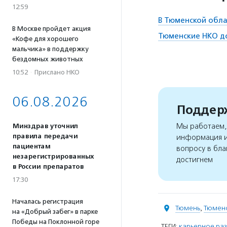
12:59
В Тюменской обла
В Москве пройдет акция
Тюменские НКО до
«Кофе для хорошего
мальчика» в поддержку
бездомных животных
10:52
·
Прислано НКО
06.08.2026
Поддерж
Мы работаем, 
Минздрав уточнил
правила передачи
информация и
пациентам
вопросу в бла
незарегистрированных
достигнем
в России препаратов
17:30
Началась регистрация
Тюмень
,
Тюменс
на «Добрый забег» в парке
Победы на Поклонной горе
ТЕГИ:
карьерное раз