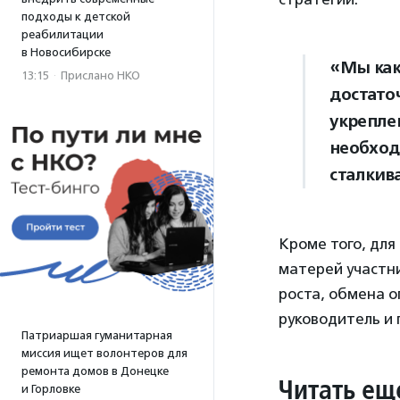
подходы к детской
реабилитации
в Новосибирске
«Мы как
13:15
·
Прислано НКО
достато
укрепле
необход
сталкив
Кроме того, дл
матерей участни
роста, обмена 
руководитель и 
Патриаршая гуманитарная
миссия ищет волонтеров для
ремонта домов в Донецке
Читать ещ
и Горловке