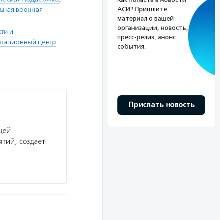
ьная военная
АСИ? Пришлите
материал о вашей
организации, новость,
ти и
пресс-релиз, анонс
итационный центр
события.
Прислать новость
щей
тий, создает