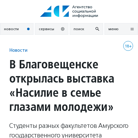
Перейти
к
содержанию
новости
сервисы
поиск
меню
18+
Новости
В Благовещенске
открылась выставка
«Насилие в семье
глазами молодежи»
Студенты разных факультетов Амурского
государственного университета