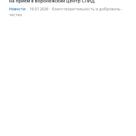
на прием в воронежский Центр СПИД.
Новости
·
16.07.2026
·
Благотвори­тель­ность и доброволь­
чест­во