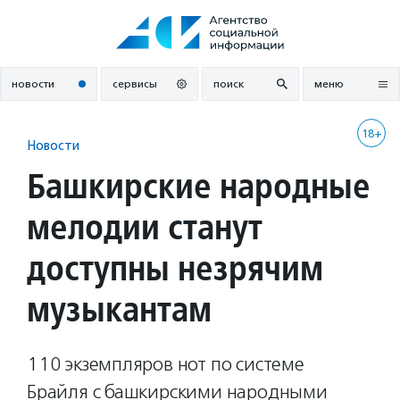
Перейти
к
содержанию
новости
сервисы
поиск
меню
18+
Новости
Башкирские народные
мелодии станут
доступны незрячим
музыкантам
110 экземпляров нот по системе
Брайля с башкирскими народными