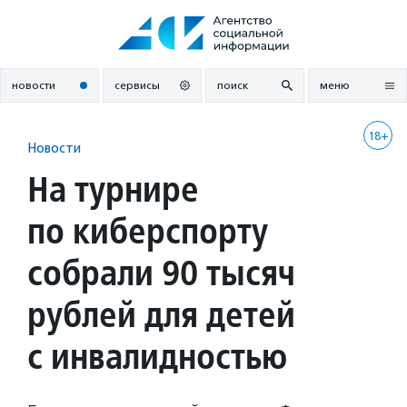
Перейти
к
содержанию
новости
сервисы
поиск
меню
18+
Новости
На турнире
по киберспорту
собрали 90 тысяч
рублей для детей
с инвалидностью