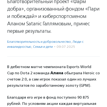
Благотворительный проект «Фарм
добра», организованный фондом «Пари
и побеждай» и киберспортсменом
Аланом Satanic Галлямовым, принес
первые результаты.
Благотвори­тель­ность и доброволь­чест­во
,
Люди с
инвалидностью
,
Семья и дети
·
09.07.2025
В дебютном матче чемпионата Esports World
Cup по Dota 2 команда
Алана
обыграла Heroic со
счетом 2:0, а сам игрок показал один из лучших
результатов по заработанному золоту (GPM).
Благодаря его игре в фонд поступило 90 875
рублей. По условиям акции каждая виртуальная