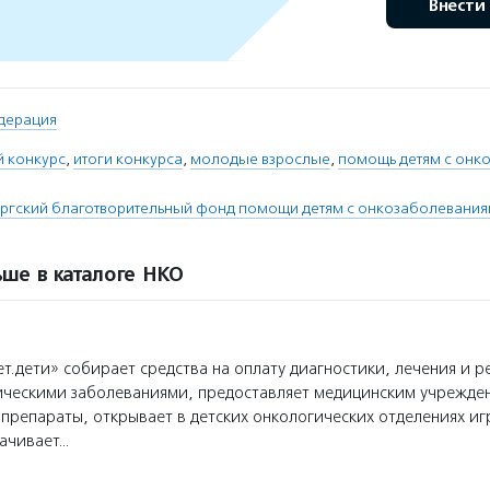
Внести
дерация
й конкурс
,
итоги конкурса
,
молодые взрослые
,
помощь детям с онк
ргский благотворительный фонд помощи детям с онкозаболеваниям
ше в каталоге НКО
т.дети» собирает средства на оплату диагностики, лечения и 
гическими заболеваниями, предоставляет медицинским учрежде
препараты, открывает в детских онкологических отделениях и
лачивает…