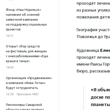
проходят лечени
из разных уголк
Фонд «Наш Норильск»
напомнил об осенней
пожелания детя
заявочной кампании
на поддержку социальных
География участ
проектов
16:31
Поволжья до Ура
Открыт сбор средств
Художница
Еле
на фестиваль для женщин
с онкозаболеваниями «Еще
проходят лечени
краше в танце»
имени Раисы Гор
14:50
бюро, рассказыв
Организация «Продвижение»
и компания «Инва-Титан»
будут сотрудничать
«Я объя
13:30
·
Прислано НКО
доске п
планеты
Пенсионеры Самарской
области освоят правила