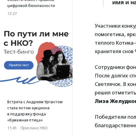
имя и н
цифровой безопасности
13:27
Участники конку
помогетика, ярк
теплого Котика-
хранителя снов 
Сотрудники фонд
После долгих с
Светлячок. В ко
решил отметить
Лиза Желудко
Встреча с Андреем Ургантом
стала лотом аукциона
в поддержку фонда
Победители полу
«Бумажная птица»
благодарственн
11:45
·
Прислано НКО