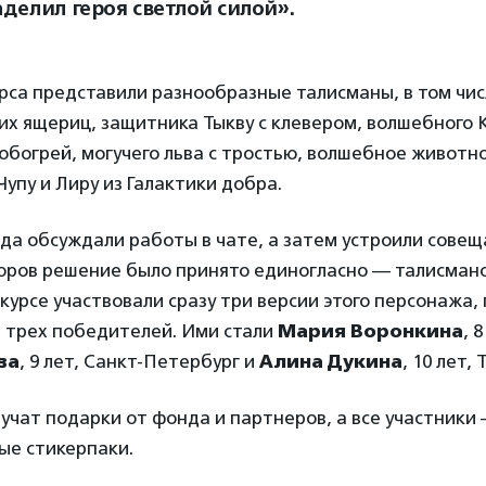
аделил героя светлой силой».
рса представили разнообразные талисманы, в том чис
их ящериц, защитника Тыкву с клевером, волшебного
обогрей, могучего льва с тростью, волшебное животно
Чупу и Лиру из Галактики добра.
а обсуждали работы в чате, а затем устроили совещ
поров решение было принято единогласно — талисман
нкурсе участвовали сразу три версии этого персонажа,
 трех победителей. Ими стали
Мария Воронкина
, 
ва
, 9 лет, Санкт-Петербург и
Алина Дукина
, 10 лет,
чат подарки от фонда и партнеров, а все участники
ые стикерпаки.