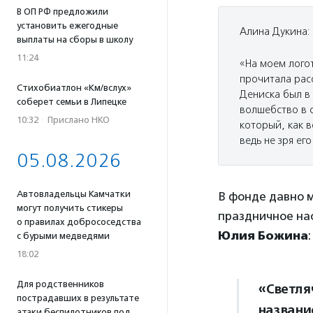
В ОП РФ предложили
установить ежегодные
Алина Дукина:
выплаты на сборы в школу
11:24
«На моем лого
прочитала расс
Стихобиатлон «Км/вслух»
Дениска был в 
соберет семьи в Липецке
волшебство в 
10:32
·
Прислано НКО
который, как 
ведь не зря ег
05.08.2026
Автовладельцы Камчатки
В фонде давно м
могут получить стикеры
праздничное на
о правилах добрососедства
Юлия Божина
с бурыми медведями
18:02
Для родственников
«Светля
пострадавших в результате
названи
атаки беспилотников под