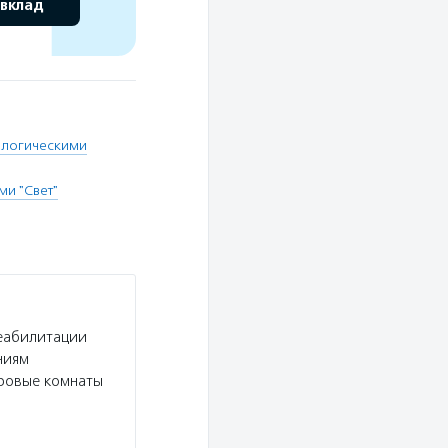
 вклад
ологическими
и "Свет"
реабилитации
ниям
гровые комнаты