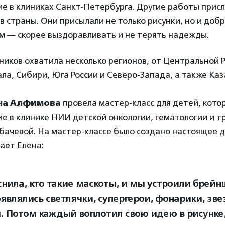
е в клиниках Санкт-Петербурга. Другие работы прис
ов страны. Они присылали не только рисунки, но и доб
м — скорее выздоравливать и не терять надежды.
ников охватила несколько регионов, от Центральной Р
ла, Сибири, Юга России и Северо-Запада, а также Каз
на Алфимова
провела мастер-класс для детей, кото
е в клинике НИИ детской онкологии, гематологии и 
бачевой. На мастер-классе было создано настоящее 
ает Елена:
снила, кто такие маскоты, и мы устроили брейн
оявлялись светлячки, супергерои, фонарики, зв
. Потом каждый воплотил свою идею в рисунке