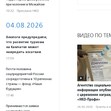
при колонии в Можайске
10:32
·
Прислано НКО
04.08.2026
ВИДЕО ПО ТЕ
Биологи предупредили,
что развитие туризма
на Камчатке может
навредить косаткам
17:59
Почти половина
соцпредприятий России
сосредоточена в 10 регионах
страны — фонд «Наше
Агентство социально
будущее»
информации опубли
с церемонии награ
17:46
«НКО-Профи»
Принимаются заявки
26.06.2026
·
Гранты и 
на конкурс эссе