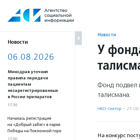
Перейти
к
содержанию
Новости
Новости
У фонд
06.08.2026
талисм
Минздрав уточнил
правила передачи
Фонд подвел и
пациентам
незарегистрированных
талисмана.
в России препаратов
17:30
НКО-сектор
·
25.08
Началась регистрация
на «Добрый забег» в парке
Победы на Поклонной горе
На конкурс пост
17:00