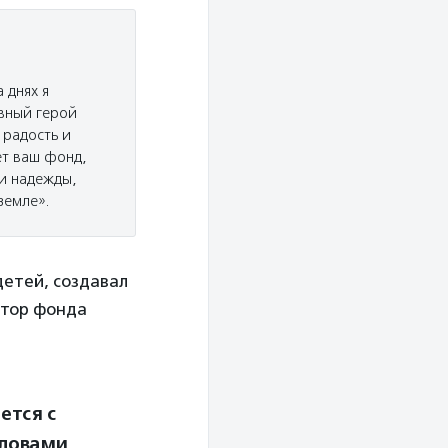
 днях я
авный герой
 радость и
ет ваш фонд,
 и надежды,
земле».
детей, создавал
ктор фонда
ется с
словами