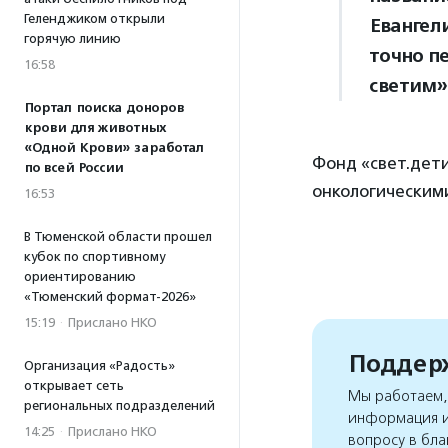
Геленджиком открыли
Евангел
горячую линию
точно п
16:58
светим»
Портал поиска доноров
крови для животных
«Одной Крови» заработал
Фонд «свет.дети
по всей России
онкологическими
16:53
В Тюменской области прошел
кубок по спортивному
ориентированию
«Тюменский формат-2026»
15:19
·
Прислано НКО
Поддерж
Организация «Радость»
открывает сеть
Мы работаем, 
региональных подразделений
информация и
14:25
·
Прислано НКО
вопросу в бла