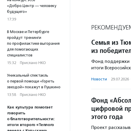
«Добро.Центр — человеку
будущего»
17:39
РЕКОМЕНДУЕ
В Москве и Петербурге
пройдут тренинги
Семья из Тю
по профилактике выгорания
из победите
для помогающих
специалистов
Фонд поддержки д
15:32
·
Прислано НКО
итоги Всероссийск
Уникальный спектакль
Новости
·
29.07.2026
о первой помощи «Гореть
звездой» покажут в Пушкино
13:58
·
Прислано НКО
Фонд «Абсол
цифровой пр
Как культура помогает
говорить
этого года
о благотворительности:
итоги второго «Теплого
Проект рассказыв
вечера с Кольским»