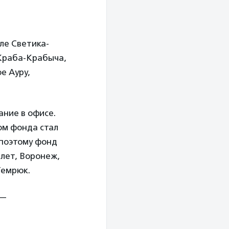
ле Светика-
 Краба-Крабыча,
е Ауру,
ание в офисе.
ом фонда стал
 поэтому фонд
8 лет, Воронеж,
 Темрюк.
 —