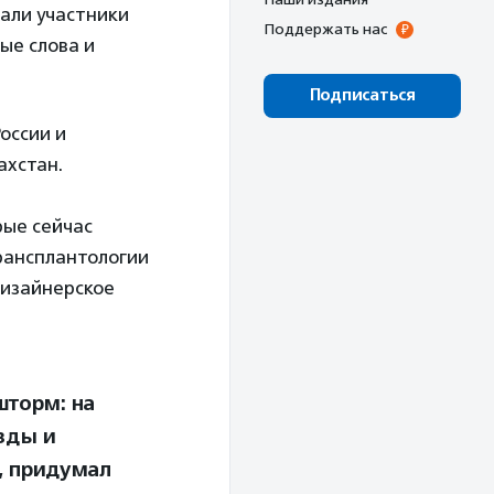
лали участники
Поддержать нас
рые слова и
Подписаться
оссии и
ахстан.
рые сейчас
трансплантологии
дизайнерское
шторм: на
езды и
, придумал