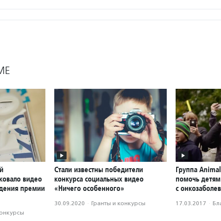
МЕ
й
Стали известны победители
Группа Anima
ковало видео
конкурса социальных видео
помочь детям
ждения премии
«Ничего особенного»
с онкозаболе
30.09.2020
·
Гранты и конкурсы
17.03.2017
·
Бл
конкурсы