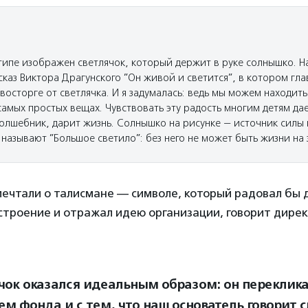
типе изображен светлячок, который держит в руке солнышко. На
каз Виктора Драгунского ”Он живой и светится”, в котором гл
восторге от светлячка. И я задумалась: ведь мы можем находить
самых простых вещах. Чувствовать эту радость многим детям да
волшебник, дарит жизнь. Солнышко на рисунке — источник силы
о называют ”Большое светило”: без него не может быть жизни на 
ечтали о талисмане — символе, который радовал бы 
строение и отражал идею организации, говорит дире
:
чок оказался идеальным образом: он переклика
ем фонда и с тем, что наш основатель говорит 