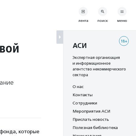
лента
поиск
меню
18+
свой
АСИ
Экспертная организация
и информационное
агентство некоммерческого
сектора
дание
О нас
Контакты
Сотрудники
Мероприятия АСИ
Прислать новость
Полезная библиотека
 фонда, которые
Наши издания