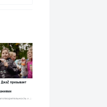
l ДжаZ призывает
ваниями
аготвори­тель­ность и доброволь­чест­во