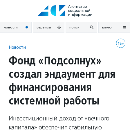
Перейти
к
содержанию
новости
сервисы
поиск
меню
18+
Новости
Фонд «Подсолнух»
создал эндаумент для
финансирования
системной работы
Инвестиционный доход от «вечного
капитала» обеспечит стабильную