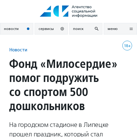
Перейти
к
содержанию
новости
сервисы
поиск
меню
18+
Новости
Фонд «Милосердие»
помог подружить
со спортом 500
дошкольников
На городском стадионе в Липецке
прошел праздник, который стал