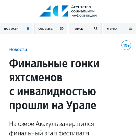
Перейти
к
содержанию
новости
сервисы
поиск
меню
18+
Новости
Финальные гонки
яхтсменов
с инвалидностью
прошли на Урале
На озере Акакуль завершился
финальный этап фестиваля