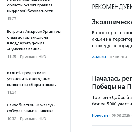
области освоят правила
РЕКОМЕНДУЕ
цифровой безопасности
13:27
Экологическ
Встреча с Андреем Ургантом
Волонтеров пригл
стала лотом аукциона
акции на террито
в поддержку фонда
приведут в поряд
«Бумажная птица»
11:45
·
Прислано НКО
Анонсы
·
07.08.2026
·
В ОП РФ предложили
Началась ре
установить ежегодные
Победы на П
выплаты на сборы в школу
11:24
Третий «Добрый з
более 5000 участн
Стихобиатлон «Км/вслух»
соберет семьи в Липецке
Новости
·
06.08.2026
10:32
·
Прислано НКО