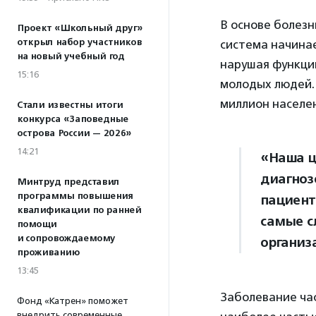
В основе болезн
Проект «Школьный друг»
открыл набор участников
система начинае
на новый учебный год
нарушая функцию
15:16
молодых людей. 
миллион населе
Стали известны итоги
конкурса «Заповедные
острова России — 2026»
14:21
«Наша ц
диагноз
Минтруд представил
программы повышения
пациент
квалификации по ранней
самые с
помощи
и сопровождаемому
организ
проживанию
13:45
Заболевание час
Фонд «Катрен» поможет
внедрить современные