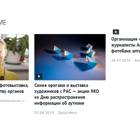
МЕ
Организация
журналисты А
фотобанк алт
26.07.2016
·
Бл
фотовыставка,
Синее оригами и выставка
тву органов
художников с РАС — акции НКО
ко Дню распространения
­тель­ность и доброволь­чест­во
информации об аутизме
02.04.2024
·
Здоровье