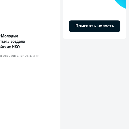
Прислать новость
 «Молодые
лтая» создала
айских НКО
аготвори­тель­ность и доброволь­чест­во