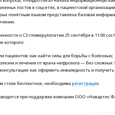
е вопросы, «Нефро-Лига» начала информационную ка
онных постов в соцсетях, в пациентской организаци
орых понятным языком представлена базовая информац
ечении.
енности о C3-гломерулопатии 25 сентября в 11:00 сос
ме которого:
и пациентов: как найти силы для борьбы с болезнью;
олезни и лечения от врача-нефролога — без сложных 
онсультации: как оформить инвалидность и получить 
ом столе бесплатное, необходима
регистрация
.
роводится при поддержке компании ООО «Новартис Ф