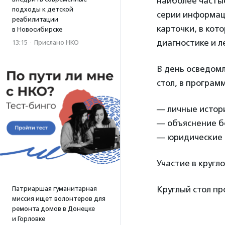
наиболее часты
подходы к детской
серии информаци
реабилитации
карточки, в кот
в Новосибирске
диагностике и л
13:15
·
Прислано НКО
В день осведомл
стол, в програм
— личные истори
— объяснение б
— юридические к
Участие в кругл
Круглый стол п
Патриаршая гуманитарная
миссия ищет волонтеров для
ремонта домов в Донецке
и Горловке