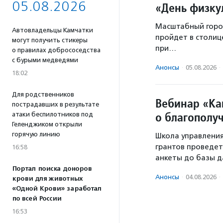
05.08.2026
«День физку
Масштабный город
Автовладельцы Камчатки
пройдет в столиц
могут получить стикеры
при…
о правилах добрососедства
с бурыми медведями
Анонсы
·
05.08.2026
·
18:02
Для родственников
Вебинар «Ка
пострадавших в результате
о благополу
атаки беспилотников под
Геленджиком открыли
горячую линию
Школа управлени
грантов проведет
16:58
анкеты до базы д
Портал поиска доноров
Анонсы
·
04.08.2026
·
крови для животных
«Одной Крови» заработал
по всей России
16:53