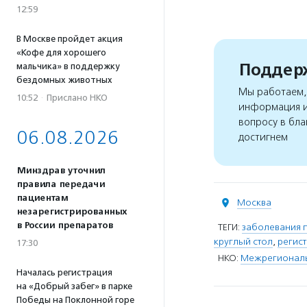
12:59
В Москве пройдет акция
«Кофе для хорошего
Поддерж
мальчика» в поддержку
бездомных животных
Мы работаем, 
10:52
·
Прислано НКО
информация и
вопросу в бла
06.08.2026
достигнем
Минздрав уточнил
правила передачи
пациентам
Москва
незарегистрированных
в России препаратов
ТЕГИ:
заболевания 
круглый стол
,
регис
17:30
НКО:
Межрегиональ
Началась регистрация
на «Добрый забег» в парке
Победы на Поклонной горе