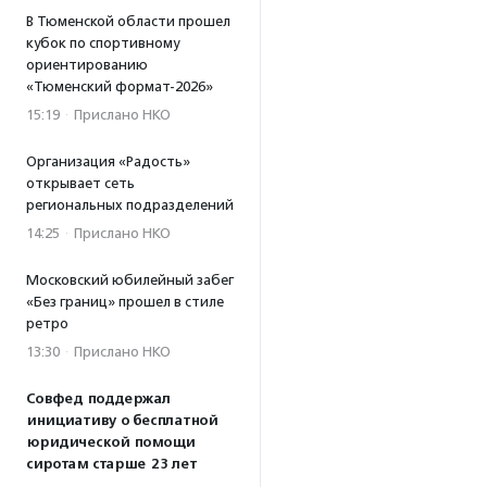
В Тюменской области прошел
кубок по спортивному
ориентированию
«Тюменский формат-2026»
15:19
·
Прислано НКО
Организация «Радость»
открывает сеть
региональных подразделений
14:25
·
Прислано НКО
Московский юбилейный забег
«Без границ» прошел в стиле
ретро
13:30
·
Прислано НКО
Совфед поддержал
инициативу о бесплатной
юридической помощи
сиротам старше 23 лет