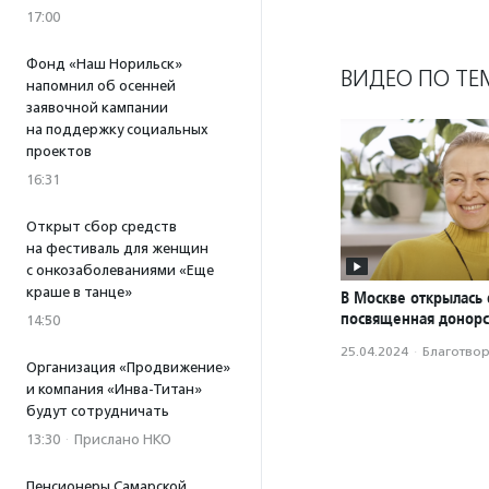
17:00
Фонд «Наш Норильск»
ВИДЕО ПО ТЕ
напомнил об осенней
заявочной кампании
на поддержку социальных
проектов
16:31
Открыт сбор средств
на фестиваль для женщин
с онкозаболеваниями «Еще
краше в танце»
В Москве открылась 
посвященная донорс
14:50
25.04.2024
·
Благотвори
Организация «Продвижение»
и компания «Инва-Титан»
будут сотрудничать
13:30
·
Прислано НКО
Пенсионеры Самарской