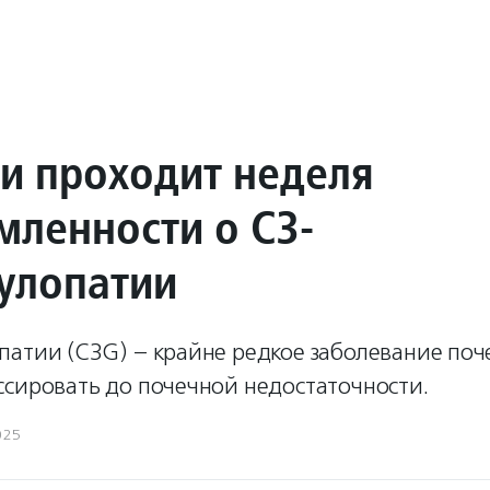
ии проходит неделя
мленности о С3-
улопатии
атии (C3G) – крайне редкое заболевание поче
ссировать до почечной недостаточности.
025