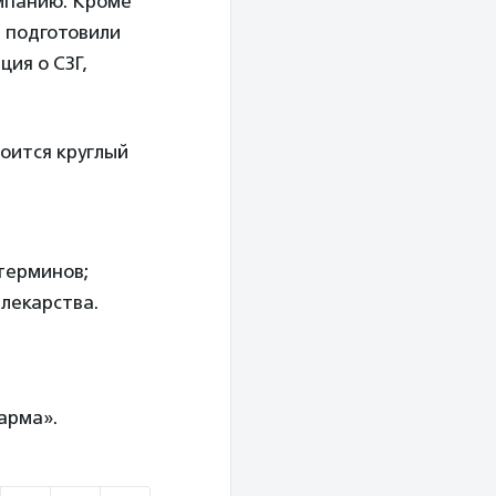
мпанию. Кроме
и подготовили
ия о С3Г,
тоится круглый
терминов;
лекарства.
арма».