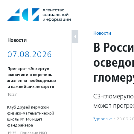
Перейти
к
содержанию
Новости
Новости
В Росс
07.08.2026
осведо
Препарат «Энхерту»
гломер
включили в перечень
жизненно необходимых
и важнейших лекарств
16:27
C3-гломерулоп
может прогре
Клуб друзей пермской
физико-математической
Здоровье
·
23.09.2
школы № 146 ищет
фандрайзера
15:35
·
Прислано НКО