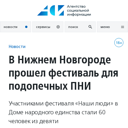
Перейти
к
содержанию
новости
сервисы
поиск
меню
18+
Новости
В Нижнем Новгороде
прошел фестиваль для
подопечных ПНИ
Участниками фестиваля «Наши люди» в
Доме народного единства стали 60
человек из девяти