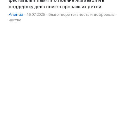
фестиваль в память о Полине Жигаевой и в
поддержку дела поиска пропавших детей.
Анонсы
·
16.07.2026
·
Благотвори­тель­ность и доброволь­
чест­во