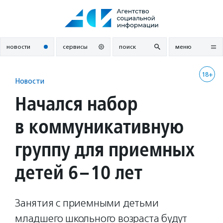
Перейти
к
содержанию
новости
сервисы
поиск
меню
18+
Новости
Начался набор
в коммуникативную
группу для приемных
детей 6–10 лет
Занятия с приемными детьми
младшего школьного возраста будут