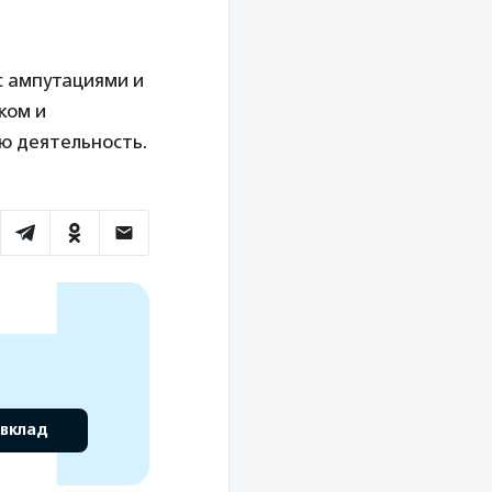
с ампутациями и
ком и
ю деятельность.
 вклад