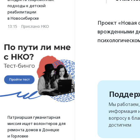
подходы к детской
реабилитации
в Новосибирске
Проект «Новая 
13:15
·
Прислано НКО
врожденными де
психологическо
Поддерж
Мы работаем, 
информация и
Патриаршая гуманитарная
вопросу в бла
миссия ищет волонтеров для
достигнем
ремонта домов в Донецке
и Горловке