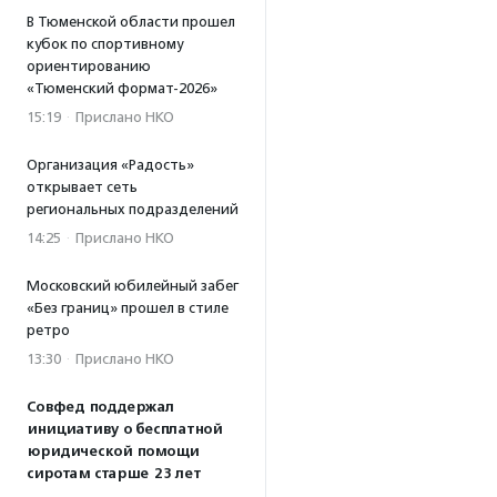
В Тюменской области прошел
кубок по спортивному
ориентированию
«Тюменский формат-2026»
15:19
·
Прислано НКО
Организация «Радость»
открывает сеть
региональных подразделений
14:25
·
Прислано НКО
Московский юбилейный забег
«Без границ» прошел в стиле
ретро
13:30
·
Прислано НКО
Совфед поддержал
инициативу о бесплатной
юридической помощи
сиротам старше 23 лет