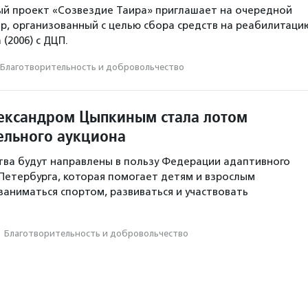
й проект «Созвездие Таира» приглашает на очередной
р, организованный с целью сбора средств на реабилитаци
(2006) с ДЦП.
Благотвори­тель­ность и доброволь­чест­во
лександром Цыпкиным стала лотом
ельного аукциона
ва будут направлены в пользу Федерации адаптивного
Петербурга, которая помогает детям и взрослым
заниматься спортом, развиваться и участвовать
·
Благотвори­тель­ность и доброволь­чест­во