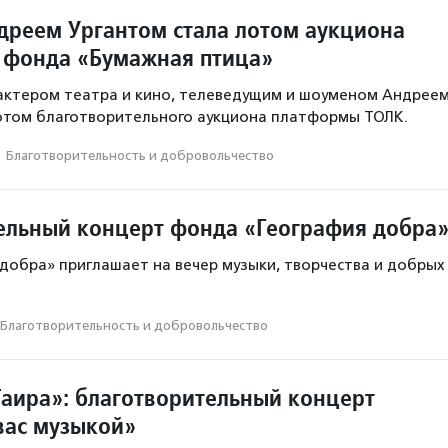
ндреем Ургантом стала лотом аукциона
 фонда «Бумажная птица»
 актером театра и кино, телеведущим и шоуменом Андрее
отом благотворительного аукциона платформы ТОЛК.
·
Благотвори­тель­ность и доброволь­чест­во
ельный концерт фонда «География добра
добра» приглашает на вечер музыки, творчества и добрых
Благотвори­тель­ность и доброволь­чест­во
Таира»: благотворительный концерт
ас музыкой»