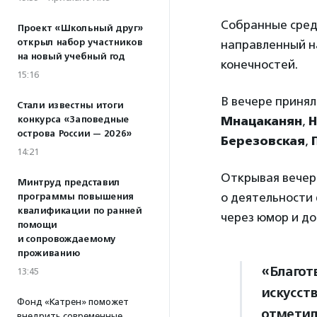
Собранные средс
Проект «Школьный друг»
открыл набор участников
направленный н
на новый учебный год
конечностей.
15:16
В вечере приня
Стали известны итоги
конкурса «Заповедные
Мнацаканян
,
Н
острова России — 2026»
Березовская
,
П
14:21
Открывая вечер
Минтруд представил
о деятельности
программы повышения
квалификации по ранней
через юмор и до
помощи
и сопровождаемому
проживанию
«Благот
13:45
искусств
Фонд «Катрен» поможет
отметил
внедрить современные