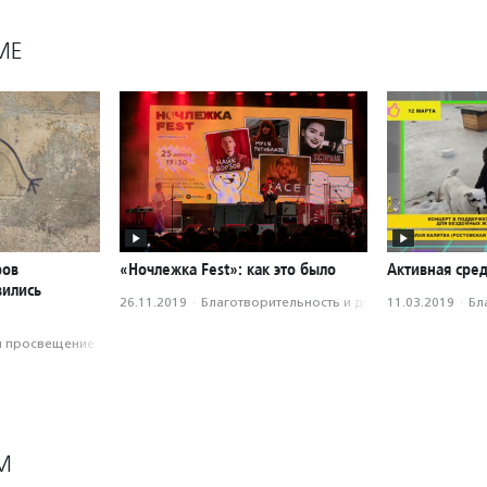
МЕ
ров
«Ночлежка Fest»: как это было
Активная сред
вились
26.11.2019
·
Благотвори­тель­ность и доброволь­чест­во
11.03.2019
·
Бл
и просвещение
М