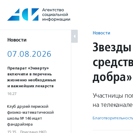
Перейти
к
содержанию
Новости
Новости
Звезды
07.08.2026
средст
Препарат «Энхерту»
добра»
включили в перечень
жизненно необходимых
и важнейших лекарств
16:27
Участницы по
на телеканал
Клуб друзей пермской
физико-математической
Благотвори­тель­ност
школы № 146 ищет
фандрайзера
15:35
·
Прислано НКО