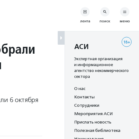
лента
поиск
меню
18+
обрали
АСИ
я
Экспертная организация
и информационное
агентство некоммерческого
сектора
О нас
Контакты
ли 6 октября
Сотрудники
Мероприятия АСИ
Прислать новость
Полезная библиотека
Наши издания