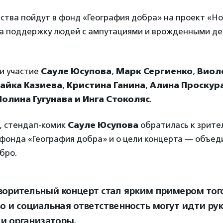
тва пойдут в фонд «География добра» на проект «Но
а поддержку людей с ампутациями и врожденными д
ли участие
Сауле Юсупова
,
Марк Сергиенко
,
Виол
айка Казиева
,
Кристина Ганина
,
Алина Проскур
олина Гугунава и Инга Стоколяс
.
, стендап-комик
Сауле Юсупова
обратилась к зрите
 фонда «География добра» и о цели концерта — объе
бро.
ворительный концерт стал ярким примером того
о и социальная ответственность могут идти рук
и организаторы.