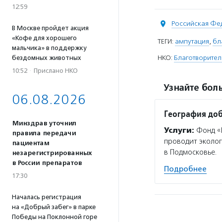
12:59
Российская Фе
В Москве пройдет акция
«Кофе для хорошего
ТЕГИ:
ампутация
,
бл
мальчика» в поддержку
НКО:
Благотворител
бездомных животных
10:52
·
Прислано НКО
Узнайте боль
06.08.2026
География до
Минздрав уточнил
Услуги:
Фонд «Г
правила передачи
проводит эколог
пациентам
в Подмосковье.
незарегистрированных
в России препаратов
Подробнее
17:30
Началась регистрация
на «Добрый забег» в парке
Победы на Поклонной горе