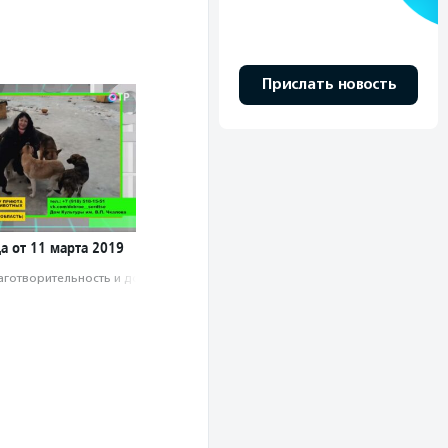
Прислать новость
а от 11 марта 2019
аготвори­тель­ность и доброволь­чест­во