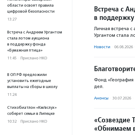
области освоят правила
Встреча с А
цифровой безопасности
в поддержку
13:27
Личная встреча с
Встреча с Андреем Ургантом
Ургантом стала л
стала лотом аукциона
в поддержку фонда
Новости
·
06.08.2026
«Бумажная птица»
11:45
·
Прислано НКО
Благотворит
В ОП РФ предложили
Фонд «География 
установить ежегодные
дел.
выплаты на сборы в школу
11:24
Анонсы
·
30.07.2026
·
Стихобиатлон «Км/вслух»
соберет семьи в Липецке
«Созвездие 
10:32
·
Прислано НКО
«Обнимаем в