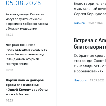
05.08.2026
Благотворительны
музыкальный вече
Сергея Коршунова 
Автовладельцы Камчатки
могут получить стикеры
Анонсы
·
28.07.2026
·
о правилах добрососедства
с бурыми медведями
18:02
Встреча с А
Для родственников
благотворит
пострадавших в результате
атаки беспилотников под
Собранные средст
Геленджиком открыли
тхэквондо Санкт-
горячую линию
с инвалидностью 
16:58
в соревнованиях.
Портал поиска доноров
Новости
·
17.07.2026
крови для животных
«Одной Крови» заработал
по всей России
16:53