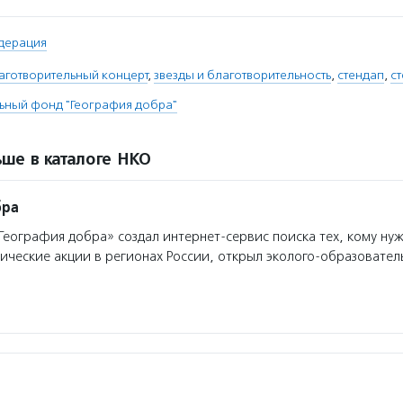
дерация
аготворительный концерт
,
звезды и благотворительность
,
стендап
,
с
ьный фонд "География добра"
ше в каталоге НКО
бра
еография добра» создал интернет-сервис поиска тех, кому ну
ические акции в регионах России, открыл эколого-образовател