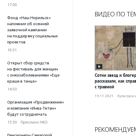
17:00
ВИДЕО ПО ТЕ
Фонд «Наш Норильск»
напомнил об осенней
заявочной кампании
на поддержку социальных
проектов
16:31
Открыт сбор средств
на фестиваль для женщин
Сотни звезд и блоге
с онкозаболеваниями «Еще
рассказали, как спра
краше в танце»
с травмой
14:50
19.11.2021
·
Культура 
Организация «Продвижение»
и компания «Инва-Титан»
будут сотрудничать
13:30
·
Прислано НКО
РЕКОМЕНДУЕ
Пенсионеры Самарской