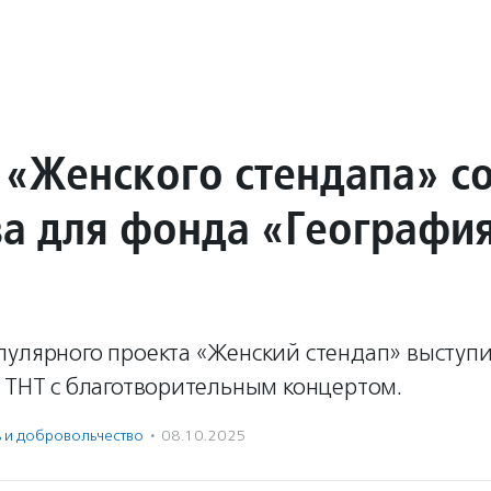
 «Женского стендапа» с
ва для фонда «Географи
пулярного проекта «Женский стендап» выступи
е ТНТ с благотворительным концертом.
ь и доброволь­чест­во
·
08.10.2025