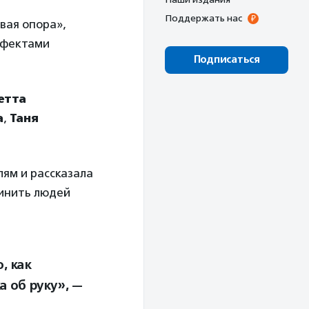
Поддержать нас
вая опора»,
ефектами
Подписаться
етта
а
,
Таня
лям и рассказала
динить людей
, как
а об руку», —