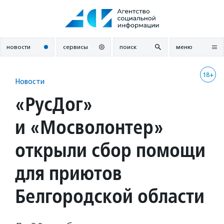
Перейти
к
содержанию
новости
сервисы
поиск
меню
18+
Новости
«РусДог»
и «Мосволонтер»
открыли сбор помощи
для приютов
Белгородской области