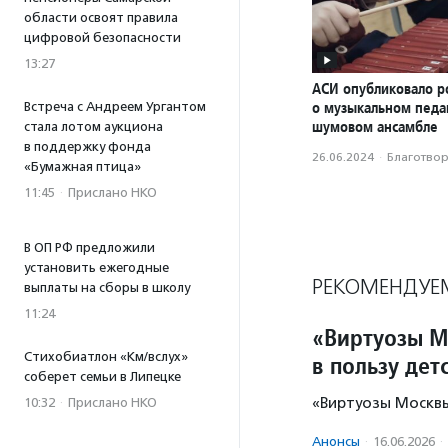
области освоят правила
цифровой безопасности
13:27
АСИ опубликовало р
о музыкальном педаг
Встреча с Андреем Ургантом
шумовом ансамбле
стала лотом аукциона
в поддержку фонда
26.06.2024
·
Благотвори
«Бумажная птица»
11:45
·
Прислано НКО
В ОП РФ предложили
установить ежегодные
РЕКОМЕНДУЕ
выплаты на сборы в школу
11:24
«Виртуозы М
Стихобиатлон «Км/вслух»
в пользу дет
соберет семьи в Липецке
«Виртуозы Москвы
10:32
·
Прислано НКО
Анонсы
·
16.06.2026
·