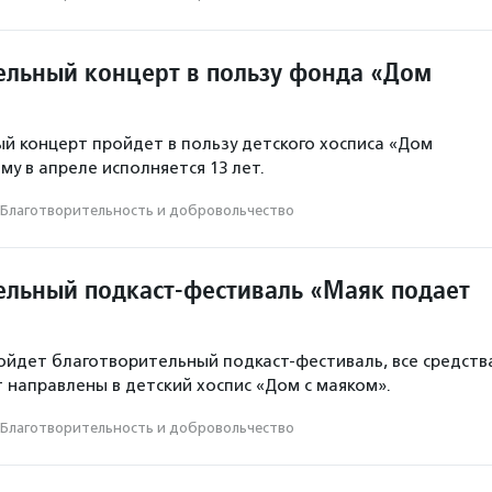
ельный концерт в пользу фонда «Дом
й концерт пройдет в пользу детского хосписа «Дом
му в апреле исполняется 13 лет.
Благотвори­тель­ность и доброволь­чест­во
ельный подкаст-фестиваль «Маяк подает
ройдет благотворительный подкаст-фестиваль, все средств
т направлены в детский хоспис «Дом с маяком».
Благотвори­тель­ность и доброволь­чест­во