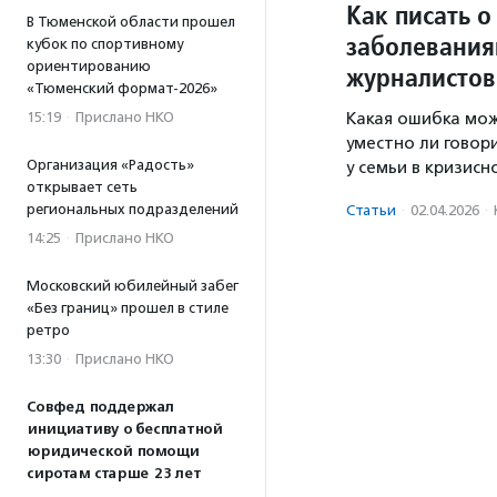
Как писать о
В Тюменской области прошел
заболевания
кубок по спортивному
ориентированию
журналистов
«Тюменский формат-2026»
15:19
·
Прислано НКО
Какая ошибка мож
уместно ли говор
Организация «Радость»
у семьи в кризисн
открывает сеть
региональных подразделений
Статьи
·
02.04.2026
·
14:25
·
Прислано НКО
Московский юбилейный забег
«Без границ» прошел в стиле
ретро
13:30
·
Прислано НКО
Совфед поддержал
инициативу о бесплатной
юридической помощи
сиротам старше 23 лет