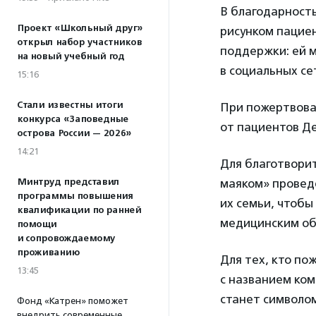
В благодарност
Проект «Школьный друг»
рисунком пациен
открыл набор участников
поддержки: ей м
на новый учебный год
в социальных се
15:16
Стали известны итоги
При пожертвова
конкурса «Заповедные
от пациентов Де
острова России — 2026»
14:21
Для благотворит
Минтруд представил
маяком» проведе
программы повышения
их семьи, чтобы
квалификации по ранней
медицинским об
помощи
и сопровождаемому
проживанию
Для тех, кто по
13:45
с названием ком
станет символо
Фонд «Катрен» поможет
внедрить современные