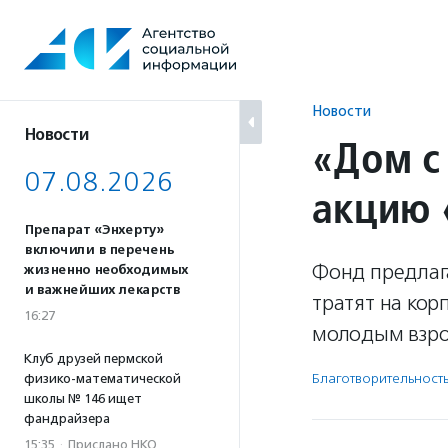
Перейти
к
содержанию
Новости
Новости
«Дом с
07.08.2026
акцию 
Препарат «Энхерту»
включили в перечень
Фонд предлаг
жизненно необходимых
и важнейших лекарств
тратят на ко
16:27
молодым взр
Клуб друзей пермской
Благотвори­тель­ност
физико-математической
школы № 146 ищет
фандрайзера
15:35
·
Прислано НКО