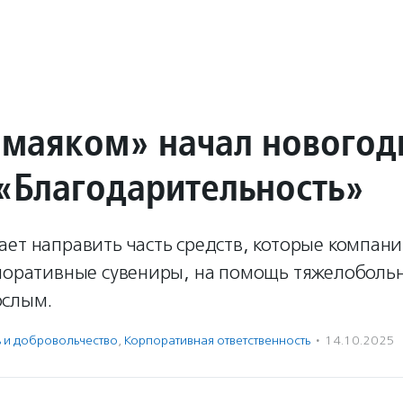
 маяком» начал нового
«Благодарительность»
ает направить часть средств, которые компан
рпоративные сувениры, на помощь тяжелоболь
ослым.
ь и доброволь­чест­во
,
Корпоративная ответственность
·
14.10.2025