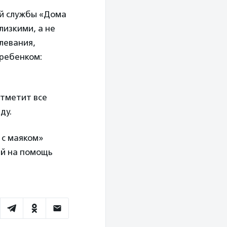
ой службы «Дома
лизкими, а не
левания,
 ребенком:
отметит все
ду.
 с маяком»
ей на помощь