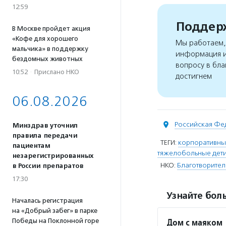
12:59
Поддерж
В Москве пройдет акция
«Кофе для хорошего
Мы работаем, 
мальчика» в поддержку
информация и
бездомных животных
вопросу в бла
10:52
·
Прислано НКО
достигнем
06.08.2026
Российская Фе
Минздрав уточнил
правила передачи
ТЕГИ:
корпоративны
пациентам
тяжелобольные дет
незарегистрированных
НКО:
Благотворител
в России препаратов
17:30
Узнайте боль
Началась регистрация
на «Добрый забег» в парке
Дом с маяком
Победы на Поклонной горе