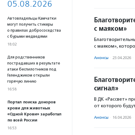
05.08.2026
Благотворит
Автовладельцы Камчатки
могут получить стикеры
с маяком»
о правилах добрососедства
с бурыми медведями
Благотворительны
18:02
с маяком», которо
Для родственников
Анонсы
·
23.04.2026
·
пострадавших в результате
атаки беспилотников под
Геленджиком открыли
Благотворит
горячую линию
сигнал»
16:58
В ДК «Рассвет» п
Портал поиска доноров
от которого буду
крови для животных
«Одной Крови» заработал
Анонсы
·
16.04.2026
·
по всей России
16:53