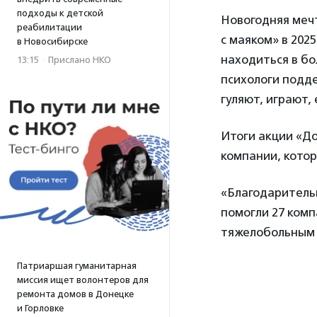
подходы к детской
Новогодняя меч
реабилитации
с маяком» в 202
в Новосибирске
находиться в б
13:15
·
Прислано НКО
психологи подде
гуляют, играют,
Итоги акции «До
компании, кото
«Благодарительн
помогли 27 комп
тяжелобольным 
Патриаршая гуманитарная
миссия ищет волонтеров для
ремонта домов в Донецке
и Горловке