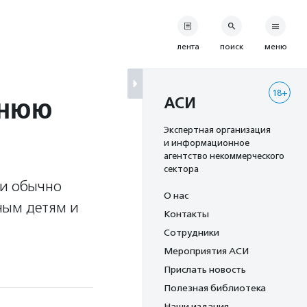
лента
поиск
меню
18+
днюю
АСИ
Экспертная организация
и информационное
агентство некоммерческого
сектора
ии обычно
О нас
ным детям и
Контакты
Сотрудники
Мероприятия АСИ
Прислать новость
Полезная библиотека
Наши издания