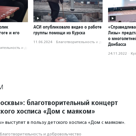
олик
АСИ опубликовало видео о работе
«Справедлива
оге и его
группы помощи из Курска
Лизы» предст
о многолетне
11.06.2024
·
Благотвори­тель­ность и доброволь­чест­во
Донбасса
­тель­ность и доброволь­чест­во
24.11.2022
·
Ку
М
осквы»: благотворительный концерт
ского хосписа «Дом с маяком»
» выступят в пользу детского хосписа «Дом с маяком».
Благотвори­тель­ность и доброволь­чест­во