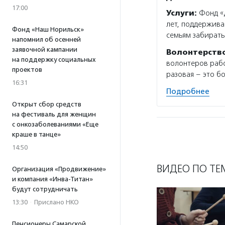
17:00
Услуги:
Фонд «Д
лет, поддержива
Фонд «Наш Норильск»
семьям забирать
напомнил об осенней
заявочной кампании
Волонтерств
на поддержку социальных
волонтеров рабо
проектов
разовая – это б
16:31
Подробнее
Открыт сбор средств
на фестиваль для женщин
с онкозаболеваниями «Еще
краше в танце»
14:50
ВИДЕО ПО ТЕ
Организация «Продвижение»
и компания «Инва-Титан»
будут сотрудничать
13:30
·
Прислано НКО
Пенсионеры Самарской