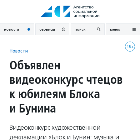
Перейти
к
содержанию
новости
сервисы
поиск
меню
18+
Новости
Объявлен
видеоконкурс чтецов
к юбилеям Блока
и Бунина
Видеоконкурс художественной
декламации «Блок и Бунин: музыка и