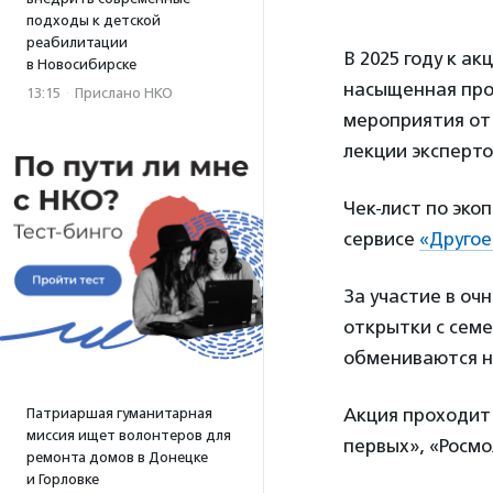
подходы к детской
реабилитации
В 2025 году к а
в Новосибирске
насыщенная про
13:15
·
Прислано НКО
мероприятия от
лекции эксперто
Чек-лист по эко
сервисе
«Другое
За участие в оч
открытки с семе
обмениваются н
Акция проходит
Патриаршая гуманитарная
миссия ищет волонтеров для
первых», «Росмо
ремонта домов в Донецке
и Горловке