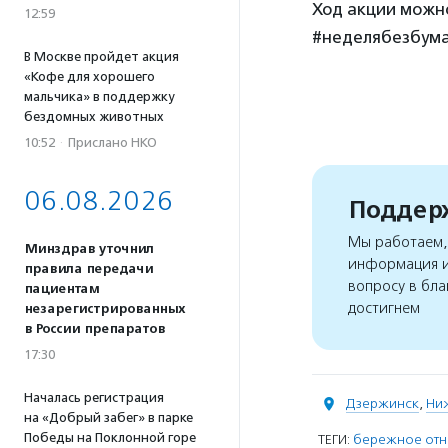
Ход акции можно
12:59
#неделябезбума
В Москве пройдет акция
«Кофе для хорошего
мальчика» в поддержку
бездомных животных
10:52
·
Прислано НКО
06.08.2026
Поддерж
Мы работаем, 
Минздрав уточнил
информация и
правила передачи
вопросу в бла
пациентам
достигнем
незарегистрированных
в России препаратов
17:30
Началась регистрация
Дзержинск
,
Ни
на «Добрый забег» в парке
Победы на Поклонной горе
ТЕГИ:
бережное отн