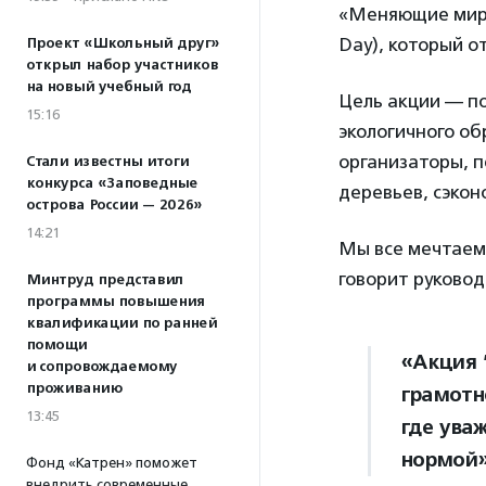
«Меняющие мир»
Day), который о
Проект «Школьный друг»
открыл набор участников
на новый учебный год
Цель акции — п
15:16
экологичного о
организаторы, п
Стали известны итоги
конкурса «Заповедные
деревьев, сэкон
острова России — 2026»
14:21
Мы все мечтаем 
говорит руково
Минтруд представил
программы повышения
квалификации по ранней
помощи
«Акция 
и сопровождаемому
проживанию
грамотн
13:45
где ува
нормой»
Фонд «Катрен» поможет
внедрить современные