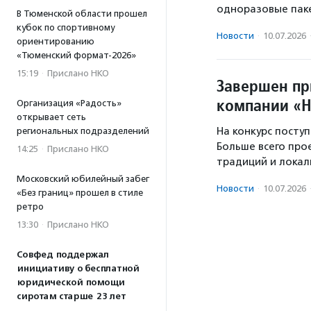
одноразовые паке
В Тюменской области прошел
кубок по спортивному
Новости
·
10.07.2026
ориентированию
«Тюменский формат-2026»
15:19
·
Прислано НКО
Завершен пр
компании «
Организация «Радость»
открывает сеть
На конкурс посту
региональных подразделений
Больше всего про
14:25
·
Прислано НКО
традиций и локал
Московский юбилейный забег
Новости
·
10.07.2026
«Без границ» прошел в стиле
ретро
13:30
·
Прислано НКО
Совфед поддержал
инициативу о бесплатной
юридической помощи
сиротам старше 23 лет