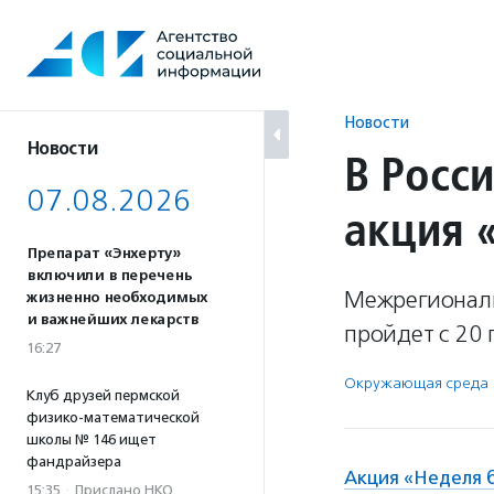
Перейти
к
содержанию
Новости
Новости
В Росс
07.08.2026
акция 
Препарат «Энхерту»
включили в перечень
Межрегиональ
жизненно необходимых
и важнейших лекарств
пройдет с 20 
16:27
Окружающая среда
Клуб друзей пермской
физико-математической
школы № 146 ищет
фандрайзера
Акция «Неделя 
15:35
·
Прислано НКО