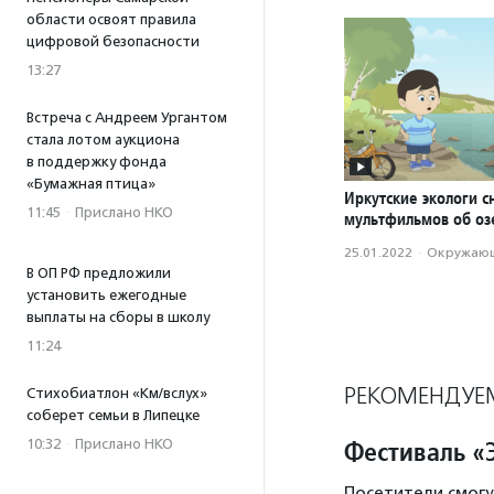
области освоят правила
цифровой безопасности
13:27
Встреча с Андреем Ургантом
стала лотом аукциона
в поддержку фонда
«Бумажная птица»
Иркутские экологи с
11:45
·
Прислано НКО
мультфильмов об оз
25.01.2022
·
Окружающ
В ОП РФ предложили
установить ежегодные
выплаты на сборы в школу
11:24
РЕКОМЕНДУЕ
Стихобиатлон «Км/вслух»
соберет семьи в Липецке
Фестиваль «
10:32
·
Прислано НКО
Посетители смогу