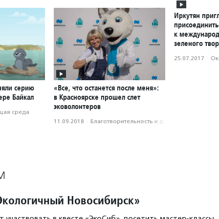
Иркутян приг
присоединить
к международ
зеленого твор
25.07.2017
·
Ок
няли серию
«Все, что останется после меня»:
ере Байкал
в Красноярске прошел слет
эковолонтеров
ая среда
11.09.2018
·
Благотвори­тель­ность и доброволь­чест­во
М
Экологичный Новосибирск»
т участвовать в квесте «ЭкоСиб», посетить мастер-классы,