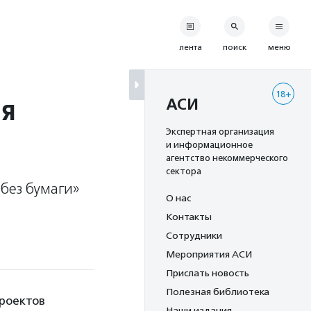
лента
поиск
меню
18+
ая
АСИ
Экспертная организация
и информационное
агентство некоммерческого
сектора
без бумаги»
О нас
Контакты
Сотрудники
Мероприятия АСИ
Прислать новость
Полезная библиотека
роектов
Наши издания