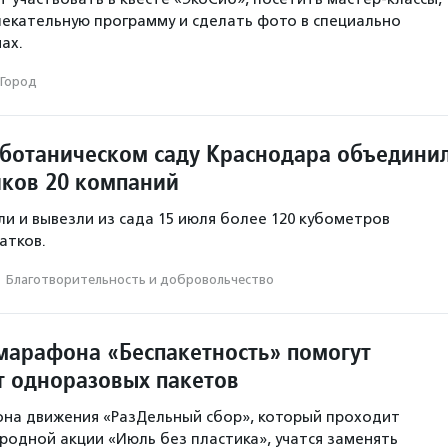
екательную программу и сделать фото в специально
ах.
Город
 ботаническом саду Краснодара объедини
иков 20 компаний
и и вывезли из сада 15 июля более 120 кубометров
атков.
·
Благотвори­тель­ность и доброволь­чест­во
марафона «Беспакетность» помогут
от одноразовых пакетов
она движения «РазДельный сбор», который проходит
родной акции «Июль без пластика», учатся заменять