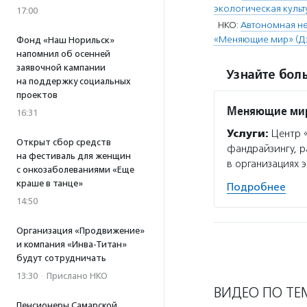
экологическая куль
17:00
НКО:
Автономная н
«Меняющие мир» (Дз
Фонд «Наш Норильск»
напомнил об осенней
заявочной кампании
Узнайте боль
на поддержку социальных
проектов
Меняющие ми
16:31
Услуги:
Центр «
Открыт сбор средств
фандрайзингу, р
на фестиваль для женщин
в организациях 
с онкозаболеваниями «Еще
краше в танце»
Подробнее
14:50
Организация «Продвижение»
и компания «Инва-Титан»
будут сотрудничать
13:30
·
Прислано НКО
ВИДЕО ПО ТЕ
Пенсионеры Самарской