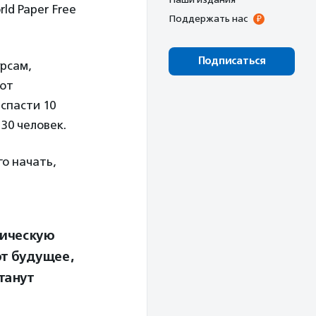
d Paper Free
Поддержать нас
Подписаться
рсам,
ают
спасти 10
30 человек.
го начать,
гическую
т будущее,
танут