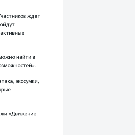
 Участников ждет
ройдут
рактивные
 можно найти в
озможностей».
пака, экосумки,
торые
дежи «Движение