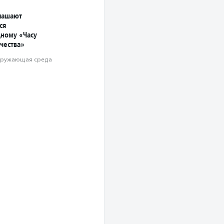
лашают
ся
ному «Часу
чества»
ружающая среда