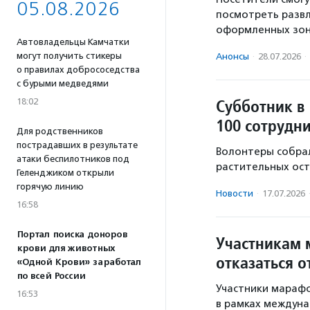
05.08.2026
посмотреть развл
оформленных зон
Автовладельцы Камчатки
могут получить стикеры
Анонсы
·
28.07.2026
·
о правилах добрососедства
с бурыми медведями
Субботник в
18:02
100 сотрудн
Для родственников
пострадавших в результате
Волонтеры собрал
атаки беспилотников под
растительных ост
Геленджиком открыли
горячую линию
Новости
·
17.07.2026
16:58
Портал поиска доноров
Участникам 
крови для животных
отказаться 
«Одной Крови» заработал
по всей России
Участники мараф
16:53
в рамках междуна