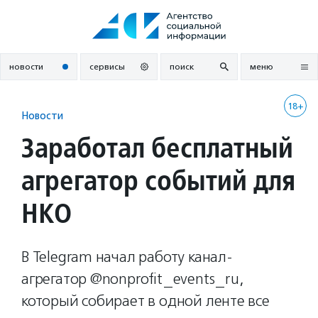
Перейти
к
содержанию
новости
сервисы
поиск
меню
18+
Новости
Заработал бесплатный
агрегатор событий для
НКО
В Telegram начал работу канал-
агрегатор @nonprofit_events_ru,
который собирает в одной ленте все