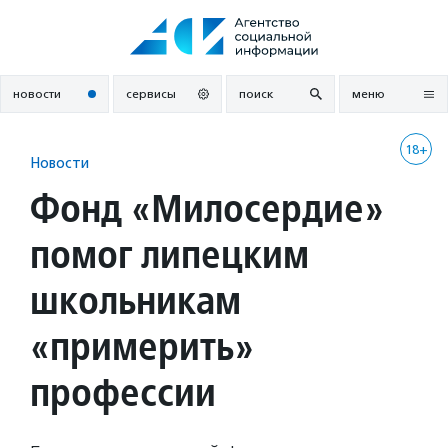
Перейти
к
содержанию
новости
сервисы
поиск
меню
18+
Новости
Фонд «Милосердие»
помог липецким
школьникам
«примерить»
профессии