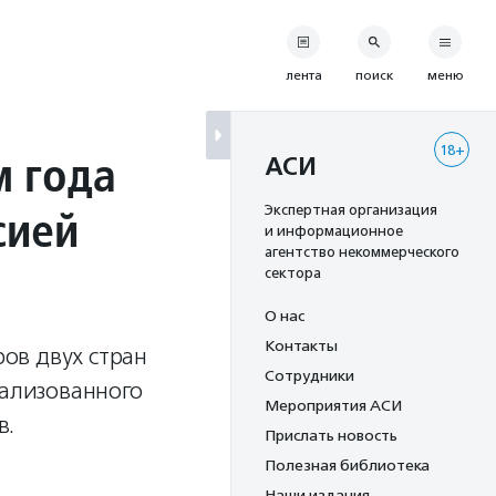
лента
поиск
меню
18+
м года
АСИ
сией
Экспертная организация
и информационное
агентство некоммерческого
сектора
О нас
Контакты
ов двух стран
Сотрудники
еализованного
Мероприятия АСИ
в.
Прислать новость
Полезная библиотека
Наши издания