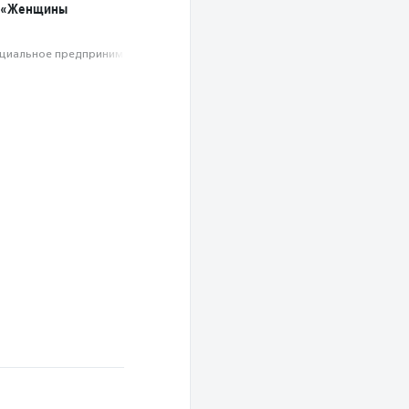
 «Женщины
циальное предпри­нима­тель­ство