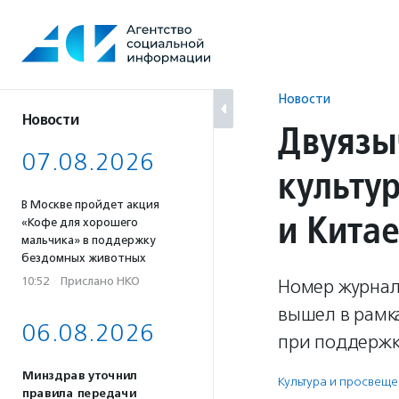
Перейти
к
содержанию
Новости
Новости
Двуязы
07.08.2026
культу
В Москве пройдет акция
и Кита
«Кофе для хорошего
мальчика» в поддержку
бездомных животных
10:52
·
Прислано НКО
Номер журнал
вышел в рамка
06.08.2026
при поддержк
Минздрав уточнил
Культура и просвещ
правила передачи