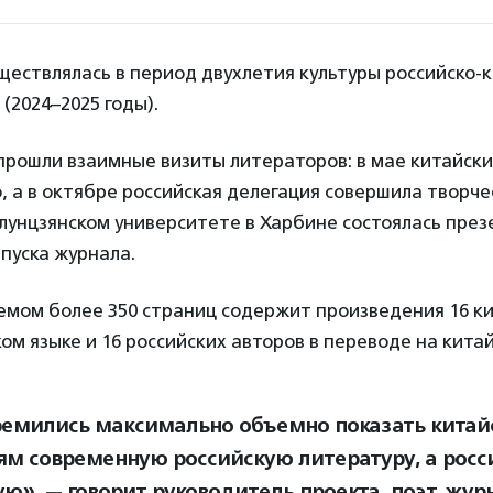
ествлялась в период двухлетия культуры российско-к
(2024–2025 годы).
прошли взаимные визиты литераторов: в мае китайск
, а в октябре российская делегация совершила творче
йлунцзянском университете в Харбине состоялась пре
пуска журнала.
емом более 350 страниц содержит произведения 16 к
ком языке и 16 российских авторов в переводе на китай
емились максимально объемно показать китай
ям современную российскую литературу, а рос
ю», — говорит руководитель проекта, поэт, жур