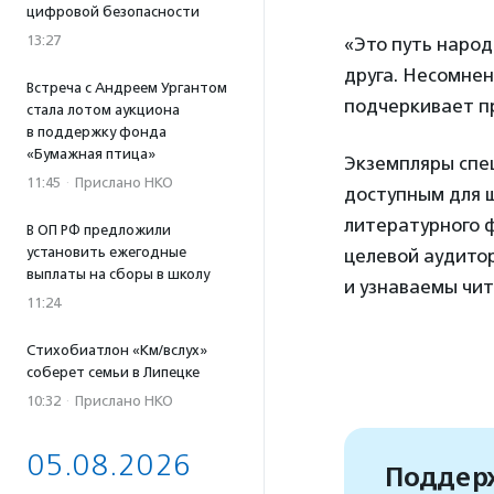
цифровой безопасности
13:27
«Это путь народ
друга. Несомнен
Встреча с Андреем Ургантом
подчеркивает п
стала лотом аукциона
в поддержку фонда
«Бумажная птица»
Экземпляры спец
11:45
·
Прислано НКО
доступным для 
литературного ф
В ОП РФ предложили
установить ежегодные
целевой аудитор
выплаты на сборы в школу
и узнаваемы чит
11:24
Стихобиатлон «Км/вслух»
соберет семьи в Липецке
10:32
·
Прислано НКО
05.08.2026
Поддерж