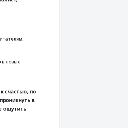
а
читателям,
 в новых
к счастью, по-
проникнуть в
е ощутить