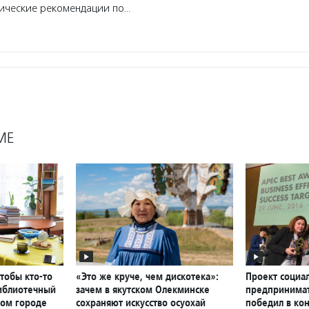
дические рекомендации по…
МЕ
чтобы кто-то
«Это же круче, чем дискотека»:
Проект социа
библиотечный
зачем в якутском Олекминске
предпринимат
ном городе
сохраняют искусство осуохай
победил в ко