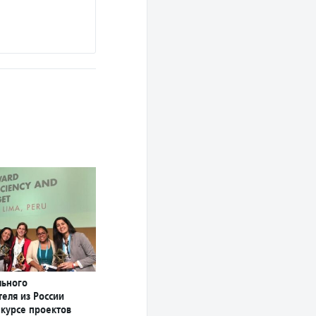
льного
еля из России
нкурсе проектов