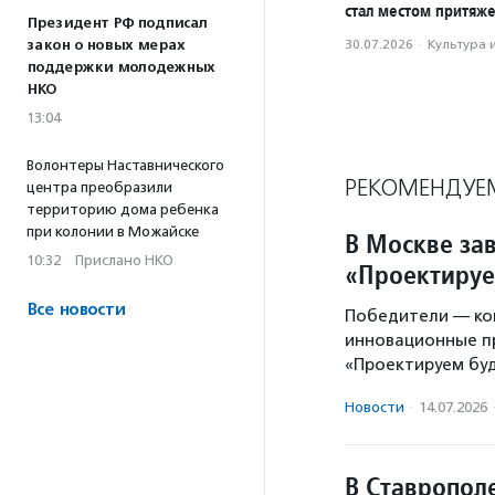
стал местом притяж
Президент РФ подписал
закон о новых мерах
30.07.2026
·
Культура 
поддержки молодежных
НКО
13:04
Волонтеры Наставнического
РЕКОМЕНДУЕ
центра преобразили
территорию дома ребенка
при колонии в Можайске
В Москве за
10:32
·
Прислано НКО
«Проектиру
Все новости
Победители — ком
инновационные п
«Проектируем буд
Новости
·
14.07.2026
В Ставропол