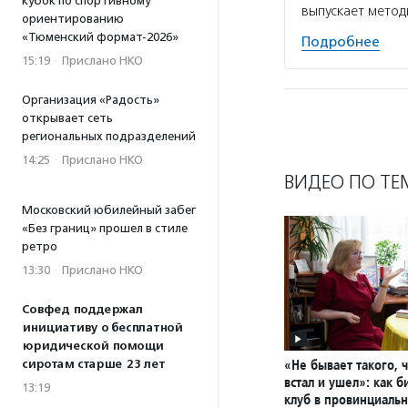
кубок по спортивному
выпускает мето
ориентированию
«Тюменский формат-2026»
Подробнее
15:19
·
Прислано НКО
Организация «Радость»
открывает сеть
региональных подразделений
14:25
·
Прислано НКО
ВИДЕО ПО ТЕ
Московский юбилейный забег
«Без границ» прошел в стиле
ретро
13:30
·
Прислано НКО
Совфед поддержал
инициативу о бесплатной
юридической помощи
«Не бывает такого, 
сиротам старше 23 лет
встал и ушел»: как 
13:19
клуб в провинциаль