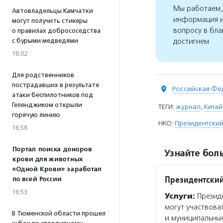
Мы работаем, 
Автовладельцы Камчатки
информация и
могут получить стикеры
вопросу в бла
о правилах добрососедства
с бурыми медведями
достигнем
18:02
Для родственников
пострадавших в результате
Российская Фе
атаки беспилотников под
Геленджиком открыли
ТЕГИ:
журнал
,
Китай
горячую линию
НКО:
Президентский
16:58
Портал поиска доноров
Узнайте боль
крови для животных
«Одной Крови» заработал
Президентский
по всей России
16:53
Услуги:
Президе
могут участвова
В Тюменской области прошел
и муниципальные