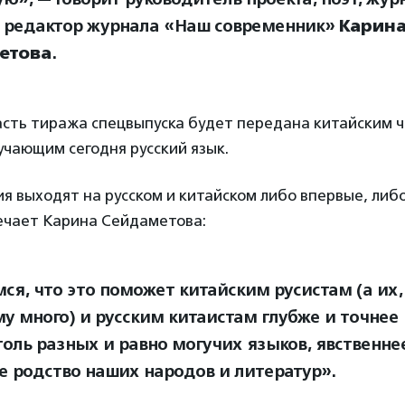
 редактор журнала «Наш современник»
Карин
етова
.
асть тиража спецвыпуска будет передана китайским 
чающим сегодня русский язык.
я выходят на русском и китайском либо впервые, либо
ечает Карина Сейдаметова:
ся, что это поможет китайским русистам (а их, 
у много) и русским китаистам глубже и точнее 
толь разных и равно могучих языков, явственне
е родство наших народов и литератур».