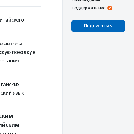
Поддержать нас
итайского
Подписаться
ие авторы
скую поездку в
зентация
итайских
ский язык.
ским
сийским —
налист,