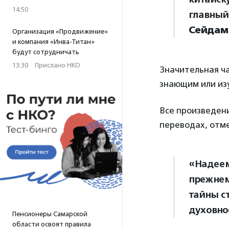
14:50
главный
Сейдам
Организация «Продвижение»
и компания «Инва-Титан»
будут сотрудничать
13:30
·
Прислано НКО
Значительная ч
знающим или изу
Все произведени
переводах, отм
«Надеем
прежнем
тайны с
духовно
Пенсионеры Самарской
области освоят правила