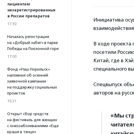
пациентам
незарегистрированных
в России препаратов
Инициатива осущ
17:30
взаимодействия 
Началась регистрация
на «Добрый забег» в парке
В ходе проекта 
Победы на Поклонной горе
посетили Россию
17:00
Китай, где в Хэ
специального вы
Фонд «Наш Норильск»
напомнил об осенней
заявочной кампании
Спецвыпуск объ
на поддержку социальных
авторов на русс
проектов
16:31
Открыт сбор средств
«Мы стр
на фестиваль для женщин
читател
с онкозаболеваниями «Еще
краше в танце»
китайску