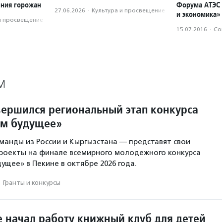
ения горожан
Форума АТЭС
27.06.2026
·
Культура и просвещение
и экономика»
и просвещение
15.07.2016
·
Со
М
вершился региональный этап конкурса
ем будущее»
анды из России и Кыргызстана — представят свои
роекты на финале всемирного молодежного конкурса
ущее» в Пекине в октябре 2026 года.
·
Гранты и конкурсы
е начал работу книжный клуб для детей