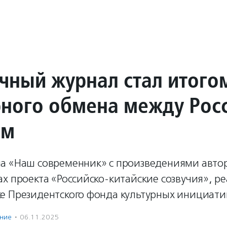
чный журнал стал итого
рного обмена между Рос
ем
а «Наш современник» с произведениями автор
х проекта «Российско-китайские созвучия», р
е Президентского фонда культурных инициати
ение
·
06.11.2025