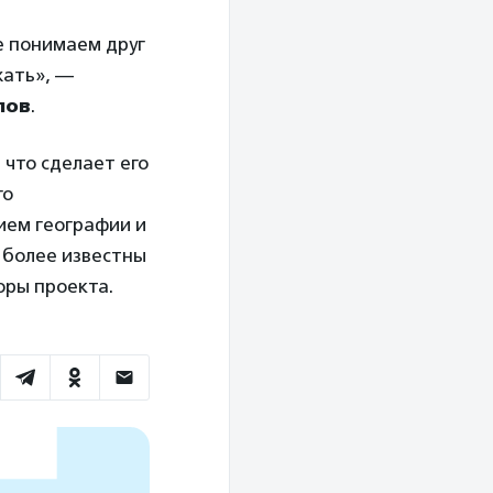
е понимаем друг
жать», —
лов
.
 что сделает его
го
ием географии и
е более известны
оры проекта.