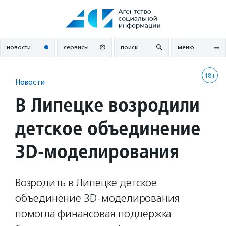
Перейти
к
содержанию
новости
сервисы
поиск
меню
18+
Новости
В Липецке возродили
детское объединение
3D-моделирования
Возродить в Липецке детское
объединение 3D-моделирования
помогла финансовая поддержка