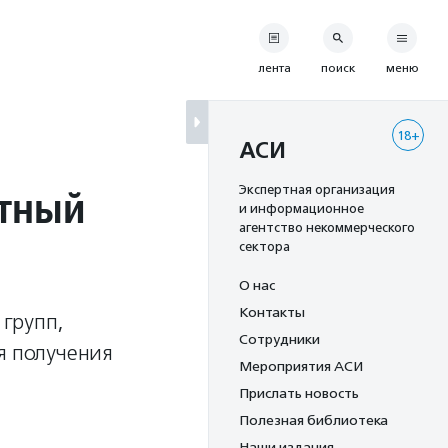
лента
поиск
меню
18+
АСИ
ктный
Экспертная организация
и информационное
агентство некоммерческого
сектора
О нас
Контакты
 групп,
Сотрудники
я получения
Мероприятия АСИ
Прислать новость
Полезная библиотека
Наши издания