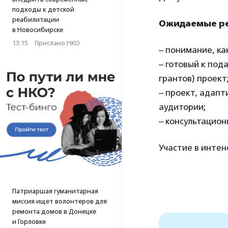
подходы к детской
реабилитации
Ожидаемые ре
в Новосибирске
13:15
·
Прислано НКО
– понимание, ка
– готовый к под
грантов) проект
– проект, адапт
аудитории;
– консультацион
Участие в инте
Патриаршая гуманитарная
миссия ищет волонтеров для
ремонта домов в Донецке
и Горловке