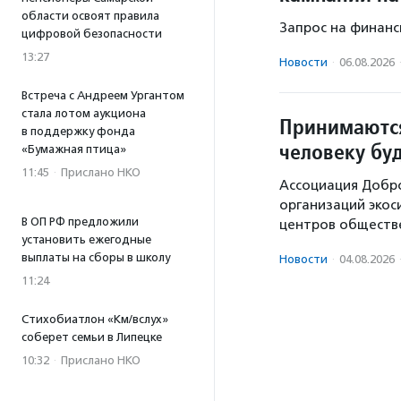
области освоят правила
Запрос на финанс
цифровой безопасности
13:27
Новости
·
06.08.2026
Встреча с Андреем Ургантом
стала лотом аукциона
Принимаются
в поддержку фонда
человеку бу
«Бумажная птица»
11:45
·
Прислано НКО
Ассоциация Добр
организаций экос
В ОП РФ предложили
центров обществе
установить ежегодные
выплаты на сборы в школу
Новости
·
04.08.2026
11:24
Стихобиатлон «Км/вслух»
соберет семьи в Липецке
10:32
·
Прислано НКО