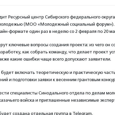
ит Ресурсный центр Сибирского федерального округа
молодежью (МОО «Молодежный социальный форум»). 
айн-формате один раз в неделю со 2 февраля по 20 ма
рут ключевые вопросы создания проекта: из чего он со
зработку, как собрать команду, что делает проект у
акже какие ошибки чаще всего допускают заявители.
 будет включать теоретическую и практическую часть
ний и подготовки заявки к весенним грантовым конку
вести специалисты Синодального отдела по делам мо
казачьего войска и приглашенные независимые экспер
будет создана отдельная группа в Telegram.