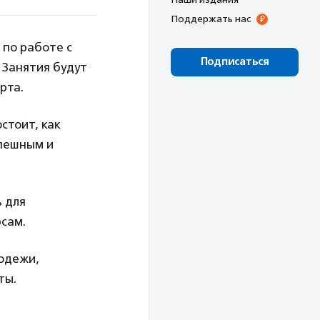
Поддержать нас
 по работе с
Подписаться
Занятия будут
рта.
стоит, как
спешным и
 для
рсам.
лодежи,
ты.