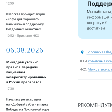
Поддерж
12:59
Мы работаем, 
В Москве пройдет акция
информация и
«Кофе для хорошего
вопросу в бла
мальчика» в поддержку
достигнем
бездомных животных
10:52
·
Прислано НКО
06.08.2026
Российская Фе
ТЕГИ:
грантовые ко
Минздрав уточнил
правила передачи
НКО:
Межрегиональ
пациентам
незарегистрированных
в России препаратов
17:30
Началась регистрация
РЕКОМЕНДУЕ
на «Добрый забег» в парке
Победы на Поклонной горе