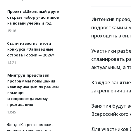
Проект «Школьный друг»
открыл набор участников
Интенсив провод
на новый учебный год
подростками и 
15:16
проходить в онл
Стали известны итоги
конкурса «Заповедные
Участники разбе
острова России — 2026»
спланировать ра
14:21
актуальным, а т
Минтруд представил
программы повышения
Каждое занятие
квалификации по ранней
закрепления зна
помощи
и сопровождаемому
проживанию
Занятия будут 
13:45
Всероссийского 
Фонд «Катрен» поможет
Для участников 
внедрить современные