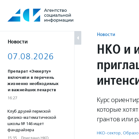
Перейти
к
содержанию
Новости
Новости
НКО и 
07.08.2026
пригла
Препарат «Энхерту»
интенс
включили в перечень
жизненно необходимых
и важнейших лекарств
16:27
Курс ориенти
которые хотят
Клуб друзей пермской
физико-математической
грантов или р
школы № 146 ищет
фандрайзера
НКО-сектор
,
Образо
15:35
·
Прислано НКО