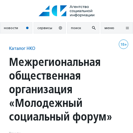
Перейти
к
содержанию
новости
сервисы
поиск
меню
18+
Каталог НКО
Межрегиональная
общественная
организация
«Молодежный
социальный форум»