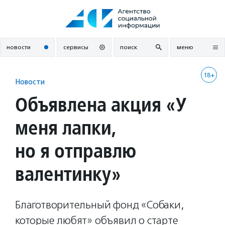
Перейти
к
содержанию
новости
сервисы
поиск
меню
18+
Новости
Объявлена акция «У
меня лапки,
но я отправлю
валентинку»
Благотворительный фонд «Собаки,
которые любят» объявил о старте