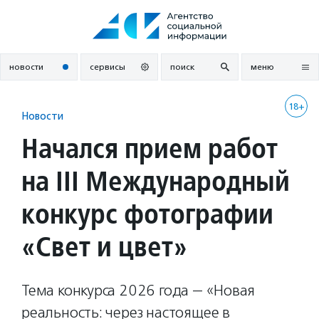
Перейти
к
содержанию
новости
сервисы
поиск
меню
18+
Новости
Начался прием работ
на III Международный
конкурс фотографии
«Свет и цвет»
Тема конкурса 2026 года — «Новая
реальность: через настоящее в