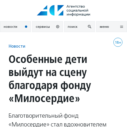
Перейти
к
содержанию
новости
сервисы
поиск
меню
18+
Новости
Особенные дети
выйдут на сцену
благодаря фонду
«Милосердие»
Благотворительный фонд
«Милосердие» стал вдохновителем