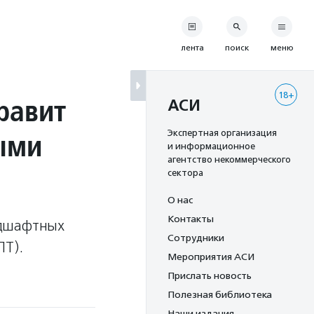
лента
поиск
меню
18+
равит
АСИ
ыми
Экспертная организация
и информационное
агентство некоммерческого
сектора
О нас
Контакты
ндшафтных
Сотрудники
ПТ).
Мероприятия АСИ
Прислать новость
Полезная библиотека
Наши издания