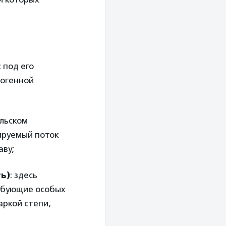
: под его
погенной
альском
ируемый поток
аву;
ь)
: здесь
ребующие особых
аркой степи,