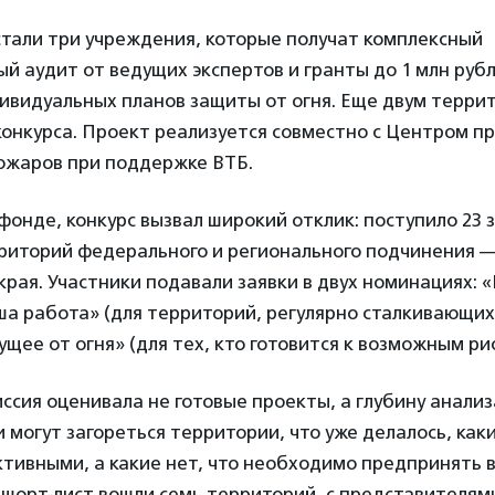
тали три учреждения, которые получат комплексный
 аудит от ведущих экспертов и гранты до 1 млн руб
ивидуальных планов защиты от огня. Еще двум терри
конкурса. Проект реализуется совместно с Центром п
жаров при поддержке ВТБ.
фонде, конкурс вызвал широкий отклик: поступило 23 
риторий федерального и регионального подчинения —
края. Участники подавали заявки в двух номинациях: 
 работа» (для территорий, регулярно сталкивающихс
щее от огня» (для тех, кто готовится к возможным ри
ссия оценивала не готовые проекты, а глубину анали
и могут загореться территории, что уже делалось, ка
тивными, а какие нет, что необходимо предпринять 
 шорт-лист вошли семь территорий, с представителям