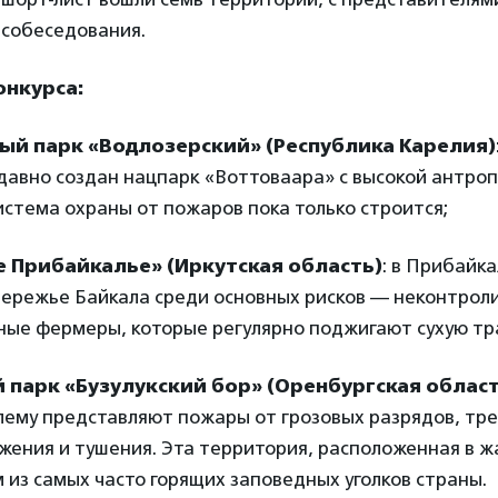
-собеседования.
онкурса:
ый парк «Водлозерский» (Республика Карелия)
давно создан нацпарк «Воттоваара» с высокой антро
система охраны от пожаров пока только строится;
 Прибайкалье» (Иркутская область)
: в Прибайк
бережье Байкала среди основных рисков — неконтрол
ные фермеры, которые регулярно поджигают сухую тр
парк «Бузулукский бор» (Оренбургская област
лему представляют пожары от грозовых разрядов, т
ения и тушения. Эта территория, расположенная в ж
 из самых часто горящих заповедных уголков страны.