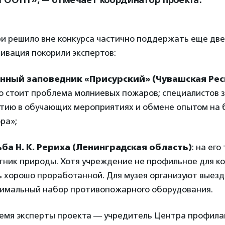
 ООПТ», — отмечает координатор проекта.
ри решило вне конкурса частично поддержать еще две
тивация покорили экспертов:
нный заповедник «Присурский» (Чувашская Рес
ро стоит проблема молниевых пожаров; специалистов 
астию в обучающих мероприятиях и обмене опытом на 
ра»;
ба Н. К. Рериха (Ленинградская область)
: на ег
ник природы. Хотя учреждение не профильное для ко
ь хорошо проработанной. Для музея организуют выезд
имальный набор противопожарного оборудования.
емя эксперты проекта — учредитель Центра профила