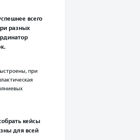
успешнее всего
три разных
ординатор
к.
выстроены, при
илактическая
молниевых
собрать кейсы
езны для всей