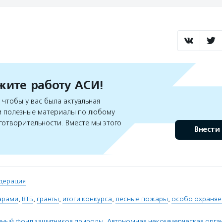
ите работу АСИ!
чтобы у вас была актуальная
 полезные материалы по любому
готворительности. Вместе мы этого
Внести
дерация
арами
,
ВТБ
,
гранты
,
итоги конкурса
,
лесные пожары
,
особо охраня
ный фонд защитников природы
,
Автономная некоммерческая орга