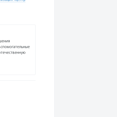
шения
вспомогательные
отечественную