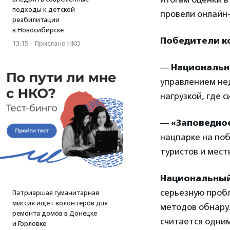
подходы к детской
провели онлайн
реабилитации
в Новосибирске
Победители к
13:15
·
Прислано НКО
—
Национальн
управлением не
нагрузкой, где 
—
«Заповедное
нацпарке на по
туристов и мест
Национальный 
серьезную проб
Патриаршая гуманитарная
миссия ищет волонтеров для
методов обнаруж
ремонта домов в Донецке
считается одним
и Горловке