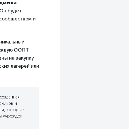
дмила
 Он будет
м сообществом и
уникальный
каждую ООПТ
ены на закупку
ских лагерей или
созданная
дников и
ей, которые
ы учрежден