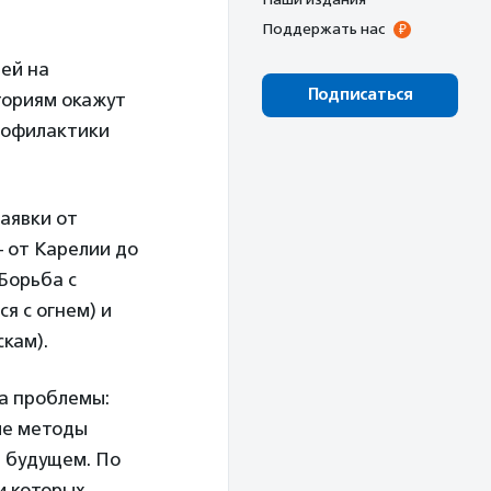
Поддержать нас
лей на
Подписаться
ториям окажут
рофилактики
заявки от
 от Карелии до
«Борьба с
я с огнем) и
скам).
за проблемы:
кие методы
в будущем. По
и которых