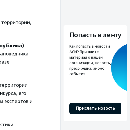
 территории,
Попасть в ленту
публика)
:
Как попасть в новости
АСИ? Пришлите
заповедника
материал о вашей
базе
организации, новость,
пресс-релиз, анонс
события.
о территории
нкурса, его
ы экспертов и
Прислать новость
ктики