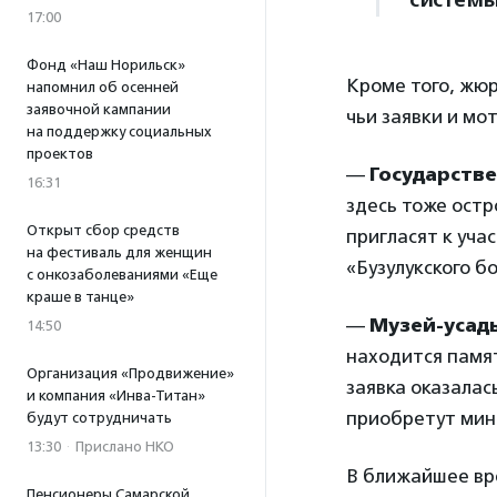
системы
17:00
Фонд «Наш Норильск»
Кроме того, жю
напомнил об осенней
заявочной кампании
чьи заявки и мо
на поддержку социальных
проектов
—
Государстве
16:31
здесь тоже ост
Открыт сбор средств
пригласят к уч
на фестиваль для женщин
«Бузулукского бо
с онкозаболеваниями «Еще
краше в танце»
—
Музей-усадь
14:50
находится памят
Организация «Продвижение»
заявка оказалас
и компания «Инва-Титан»
приобретут мин
будут сотрудничать
13:30
·
Прислано НКО
В ближайшее вр
Пенсионеры Самарской