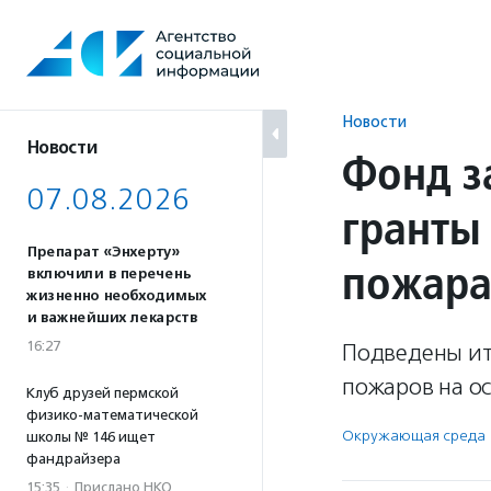
Перейти
к
содержанию
Новости
Новости
Фонд з
07.08.2026
гранты
Препарат «Энхерту»
пожар
включили в перечень
жизненно необходимых
и важнейших лекарств
16:27
Подведены ит
пожаров на о
Клуб друзей пермской
физико-математической
Окружающая среда
школы № 146 ищет
фандрайзера
15:35
·
Прислано НКО