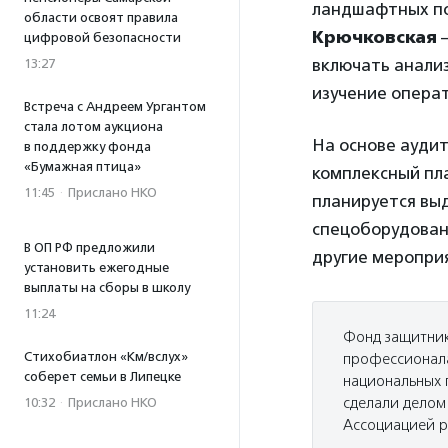
ландшафтных п
области освоят правила
Крючковская
цифровой безопасности
включать анализ
13:27
изучение опера
Встреча с Андреем Ургантом
стала лотом аукциона
На основе ауди
в поддержку фонда
«Бумажная птица»
комплексный пл
11:45
·
Прислано НКО
планируется выд
спецоборудовани
В ОП РФ предложили
другие меропри
установить ежегодные
выплаты на сборы в школу
11:24
Фонд защитник
Стихобиатлон «Км/вслух»
профессионала
соберет семьи в Липецке
национальных 
сделали делом
10:32
·
Прислано НКО
Ассоциацией р