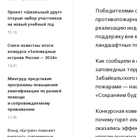
Победителями с
Проект «Школьный друг»
открыл набор участников
противопожарный
на новый учебный год
реализацию инд
15:16
поддержку вне 
ландшафтных по
Стали известны итоги
конкурса «Заповедные
острова России — 2026»
Как сообщили в 
14:21
заповедных тер
Забайкальского 
Минтруд представил
программы повышения
пожарами — наша
квалификации по ранней
«Сохраняем буду
помощи
и сопровождаемому
проживанию
Конкурсная коми
13:45
почему горят ил
оказались эффек
Фонд «Катрен» поможет
итогам оценки в
внедрить современные