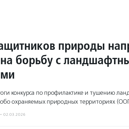
ащитников природы нап
 на борьбу с ландшафтн
ами
оги конкурса по профилактике и тушению ла
собо охраняемых природных территориях (ОО
·
02.03.2026