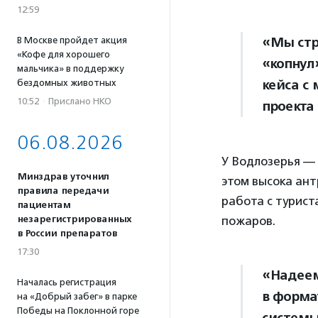
12:59
«Мы стр
В Москве пройдет акция
«Кофе для хорошего
«копнул
мальчика» в поддержку
кейса с
бездомных животных
10:52
·
Прислано НКО
проекта
06.08.2026
У Водлозерья — 
Минздрав уточнил
этом высока ант
правила передачи
работа с турист
пациентам
незарегистрированных
пожаров.
в России препаратов
17:30
«Надеем
Началась регистрация
в форма
на «Добрый забег» в парке
Победы на Поклонной горе