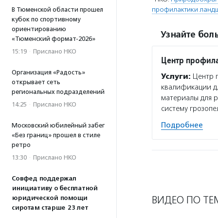
профилактики ланд
В Тюменской области прошел
кубок по спортивному
ориентированию
Узнайте боль
«Тюменский формат-2026»
15:19
·
Прислано НКО
Центр профил
Организация «Радость»
Услуги:
Центр 
открывает сеть
квалификации дл
региональных подразделений
материалы для 
14:25
·
Прислано НКО
систему грозопе
Подробнее
Московский юбилейный забег
«Без границ» прошел в стиле
ретро
13:30
·
Прислано НКО
Совфед поддержал
инициативу о бесплатной
ВИДЕО ПО ТЕ
юридической помощи
сиротам старше 23 лет