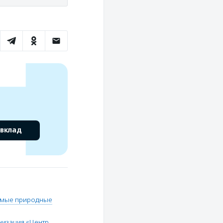
 вклад
емые природные
низация «Центр