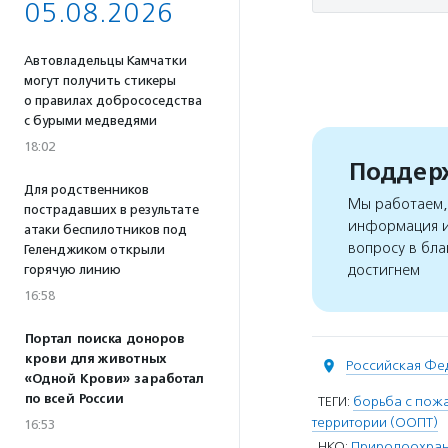
05.08.2026
Автовладельцы Камчатки
могут получить стикеры
о правилах добрососедства
с бурыми медведями
18:02
Поддерж
Для родственников
Мы работаем, 
пострадавших в результате
информация и
атаки беспилотников под
вопросу в бла
Геленджиком открыли
достигнем
горячую линию
16:58
Портал поиска доноров
крови для животных
Российская Фе
«Одной Крови» заработал
по всей России
ТЕГИ:
борьба с пож
территории (ООПТ)
16:53
НКО:
Природоохран