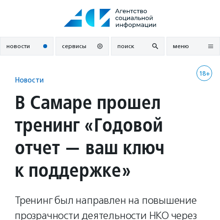
Перейти
к
содержанию
новости
сервисы
поиск
меню
18+
Новости
В Самаре прошел
тренинг «Годовой
отчет — ваш ключ
к поддержке»
Тренинг был направлен на повышение
прозрачности деятельности НКО через