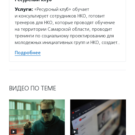
Услуги:
«Ресурсный клуб» обучает
Услуг
и консультирует сотрудников НКО, готовит
гранто
тренеров для НКО, которые проводят обучение
(в цел
на территории Самарской области, проводит
на ока
тренинги по социальному проектированию для
потенц
молодежных инициативных групп и НКО, создает…
по соц
Подробнее
Подро
ВИДЕО ПО ТЕМЕ