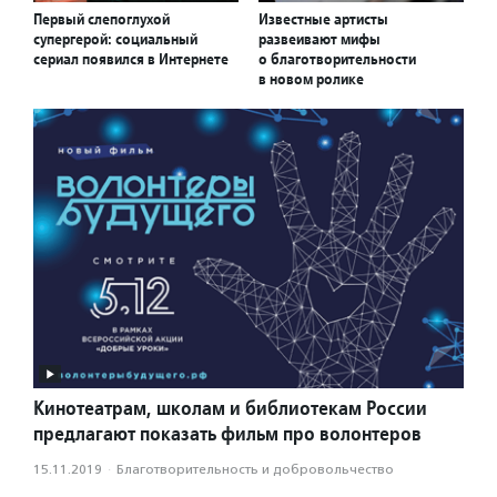
Первый слепоглухой
Известные артисты
супергерой: социальный
развеивают мифы
сериал появился в Интернете
о благотворительности
в новом ролике
Кинотеатрам, школам и библиотекам России
предлагают показать фильм про волонтеров
15.11.2019
·
Благотвори­тель­ность и доброволь­чест­во