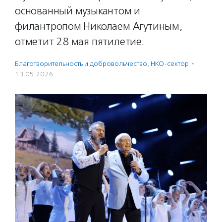
основанный музыкантом и
филантропом Николаем Агутиным,
отметит 28 мая пятилетие.
Благотвори­тель­ность и доброволь­чест­во
,
НКО-сектор
·
13.05.2026