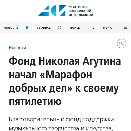
Перейти
к
содержанию
новости
сервисы
поиск
меню
18+
Новости
Фонд Николая Агутина
начал «Марафон
добрых дел» к своему
пятилетию
Благотворительный фонд поддержки
музыкального творчества и искусства,