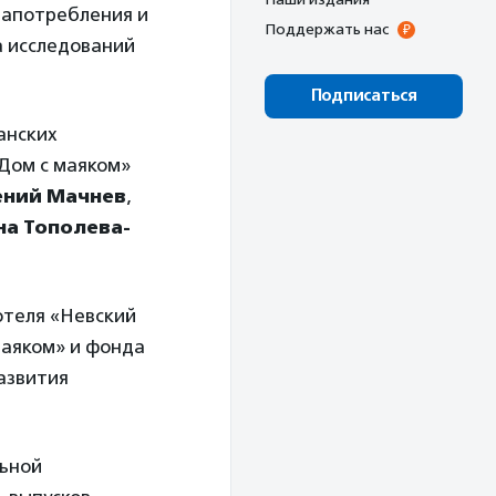
иапотребления и
Поддержать нас
а исследований
Подписаться
анских
«Дом с маяком»
ений Мачнев
,
на Тополева-
отеля «Невский
маяком» и фонда
развития
льной