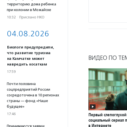
территорию дома ребенка
при колонии в Можайске
10:32
·
Прислано НКО
04.08.2026
Биологи предупредили,
что развитие туризма
ВИДЕО ПО ТЕ
на Камчатке может
навредить косаткам
17:59
Почти половина
соцпредприятий России
сосредоточена в 10 регионах
страны — фонд «Наше
будущее»
17:46
Первый слепоглухой
социальный сериал 
в Интернете
Принимаются заявки