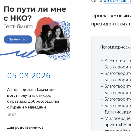
сети
«ВКонтакт
Проект «Новый 
президентских г
Некоммерчески
— Агентство с
— Благотворит
— Благотворит
05.08.2026
— Благотворит
— Благотворит
Автовладельцы Камчатки
— Благотворит
могут получить стикеры
— Благотворит
о правилах добрососедства
— Благотворит
с бурыми медведями
— Детские дер
18:02
— Милосердие.
— приют «Пред
Для родственников