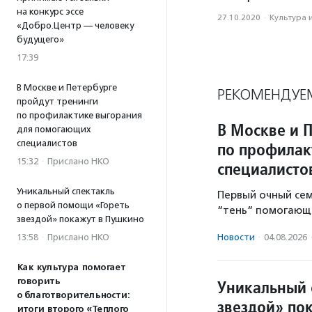
на конкурс эссе
27.10.2020
·
Культура 
«Добро.Центр — человеку
будущего»
17:39
В Москве и Петербурге
РЕКОМЕНДУЕ
пройдут тренинги
по профилактике выгорания
В Москве и 
для помогающих
специалистов
по профилак
15:32
·
Прислано НКО
специалисто
Уникальный спектакль
Первый очный се
о первой помощи «Гореть
“тень“ помогающе
звездой» покажут в Пушкино
13:58
·
Прислано НКО
Новости
·
04.08.2026
Как культура помогает
говорить
Уникальный 
о благотворительности:
звездой» по
итоги второго «Теплого