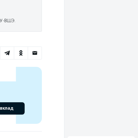
ИУ-ВШЭ.
 вклад