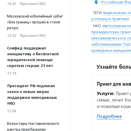
Российская Фе
14:25
·
Прислано НКО
ТЕГИ:
видеоканал
,
и
Московский юбилейный забег
успешные практики
«Без границ» прошел в стиле
НКО:
Автономная не
ретро
президентских гран
13:30
·
Прислано НКО
некоммерческого с
заболеваниями "Нас
Совфед поддержал
культурных инициат
инициативу о бесплатной
юридической помощи
сиротам старше 23 лет
Узнайте боль
13:19
Приют для жив
Президент РФ подписал
закон о новых мерах
Услуги:
Приют д
поддержки молодежных
семью, лечит бо
НКО
и пожилым кошк
13:04
Подробнее
Волонтеры Наставнического
центра преобразили