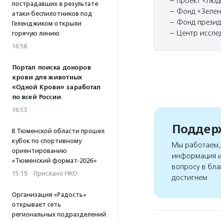
— проект «Люд
пострадавших в результате
— Фонд «Зелен
атаки беспилотников под
— Фонд презид
Геленджиком открыли
— Центр иссле
горячую линию
16:58
Портал поиска доноров
крови для животных
«Одной Крови» заработал
по всей России
16:53
Поддерж
В Тюменской области прошел
кубок по спортивному
Мы работаем, 
ориентированию
информация и
«Тюменский формат-2026»
вопросу в бла
15:19
·
Прислано НКО
достигнем
Организация «Радость»
открывает сеть
региональных подразделений