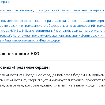
дерация
нтервью с экспертами
,
президентские гранты
,
тренды некоммерческ
коммерческая организация "Приют для животных "Преданное серд
тов по развитию гражданского общества
,
Центр исследований гражд
ектора НИУ ВШЭ
,
Благотворительный фонд помощи детям с онколог
тенька"
,
Автономная некоммерческая организация «Центр развития
ив и благотворительности «Благосфера»
ше в каталоге НКО
отных «Преданное сердце»
ля животных «Преданное сердце» помогает бездомным кошкам
льных животных, стерилизует и чипирует питомцев, помогает 
ам, животным, которые нуждаются в паллиативном уходе, помо