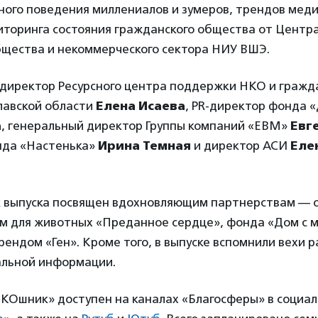
ного поведения миллениалов и зумеров, трендов мед
иторинга состояния гражданского общества от Центр
бщества и некоммерческого сектора НИУ ВШЭ.
 директор Ресурсного центра поддержки НКО и гражд
лавской области
Елена Исаева
, PR-директор фонда 
а
, генеральный директор Группы компаний «ЕВМ»
Евг
нда «Настенька»
Ирина Темная
и директор АСИ
Еле
 выпуска посвящен вдохновляющим партнерствам — 
ом для животных «Преданное сердце», фонда «Дом с 
рендом «Ген». Кроме того, в выпуске вспомнили вехи 
альной информации.
КОшник» доступен на каналах «Благосферы» в социа