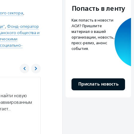
Попасть в ленту
ого сектора
,
Как попасть в новости
АСИ? Пришлите
це"
,
Фонд-оператор
материал о вашей
анского общества и
организации, новость,
ическими
пресс-релиз, анонс
 социально-
события.
Прислать новость
Фонд президентских грантов
 найти новую
Услуги:
Фонд президентских грантов проводи
травмированным
регионов (в целях софинансирования расходов
гает…
потенциальным заявителям пройти базовый ку
Подробнее