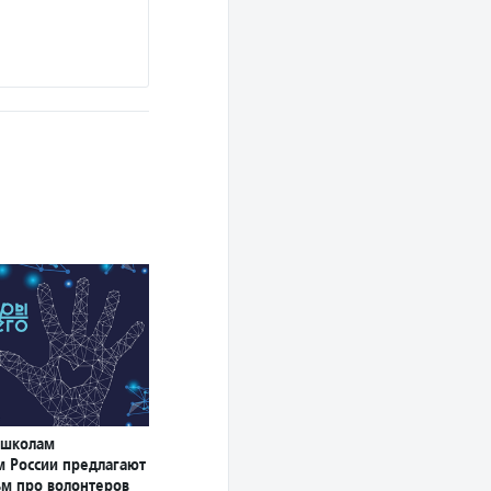
 школам
м России предлагают
ьм про волонтеров