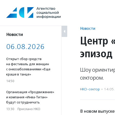
Перейти
к
содержанию
Новости
Новости
Центр 
06.08.2026
эпизод
Открыт сбор средств
на фестиваль для женщин
Шоу ориентиро
с онкозаболеваниями «Еще
краше в танце»
сектором.
14:50
НКО-сектор
·
14.05
Организация «Продвижение»
и компания «Инва-Титан»
будут сотрудничать
13:30
·
Прислано НКО
В новом выпуске