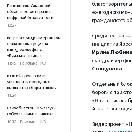
благотворитель
Пенсионеры Самарской
ежегодного мон
области освоят правила
цифровой безопасности
гражданского о
13:27
Среди гостей —
Встреча с Андреем Ургантом
инициатив Ярос
стала лотом аукциона
в поддержку фонда
Ирина Любин
«Бумажная птица»
фандрайзер фо
11:45
·
Прислано НКО
Солдунова.
В ОП РФ предложили
установить ежегодные
Отдельный блок
выплаты на сборы в школу
берег» с приют
11:24
«Настенька» с б
Стихобиатлон «Км/вслух»
Агентства соци
соберет семьи в Липецке
10:32
·
Прислано НКО
Видеопроект «Н