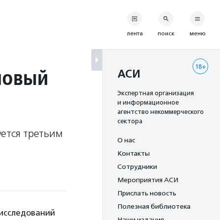
лента
поиск
меню
18+
новый
АСИ
Экспертная организация
и информационное
агентство некоммерческого
сектора
уется третьим
О нас
Контакты
Сотрудники
Мероприятия АСИ
Прислать новость
Полезная библиотека
 исследований
Наши издания