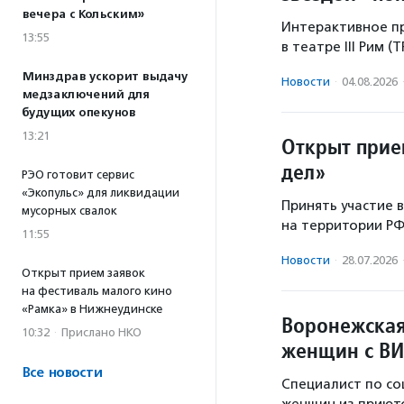
вечера с Кольским»
Интерактивное пр
13:55
в театре III Рим (
Минздрав ускорит выдачу
Новости
·
04.08.2026
медзаключений для
будущих опекунов
13:21
Открыт прие
дел»
РЭО готовит сервис
«Экопульс» для ликвидации
Принять участие 
мусорных свалок
на территории РФ
11:55
Новости
·
28.07.2026
Открыт прием заявок
на фестиваль малого кино
«Рамка» в Нижнеудинске
Воронежская
10:32
·
Прислано НКО
женщин с ВИ
Все новости
Специалист по со