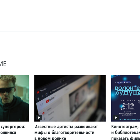
МЕ
 супергерой:
Известные артисты развеивают
Кинотеатрам,
появился
мифы о благотворительности
и библиотека
в новом ролике
показать фил