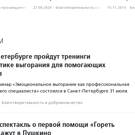
и просвещение
27.08.2020
·
Благотвори­тель­ность и доброволь­чест­во
15.11.2019
·
Бл
М
Петербурге пройдут тренинги
тике выгорания для помогающих
в
минар «Эмоциональное выгорание как профессиональная
го специалиста» состоялся в Санкт-Петербурге 31 июля.
·
Благотвори­тель­ность и доброволь­чест­во
спектакль о первой помощи «Гореть
кажут в Пушкино