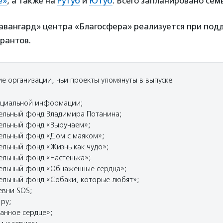
е»
, а также на
Рутуб
и
Ютуб
. Всего запланировано сем
авангард» центра «Благосфера» реализуется при по
рантов.
е организации, чьи проекты упомянуты в выпуске:
оциальной информации;
ельный фонд Владимира Потанина;
ельный фонд «Выручаем»;
ельный фонд «Дом с маяком»;
ельный фонд «Жизнь как чудо»;
ельный фонд «Настенька»;
ельный фонд «Обнаженные сердца»;
ельный фонд «Собаки, которые любят»;
евни SOS;
ру;
анное сердце»;