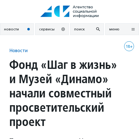
Перейти
к
содержанию
новости
сервисы
поиск
меню
18+
Новости
Фонд «Шаг в жизнь»
и Музей «Динамо»
начали совместный
просветительский
проект