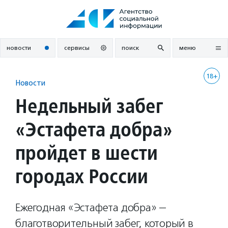
Перейти
к
содержанию
новости
сервисы
поиск
меню
18+
Новости
Недельный забег
«Эстафета добра»
пройдет в шести
городах России
Ежегодная «Эстафета добра» —
благотворительный забег, который в