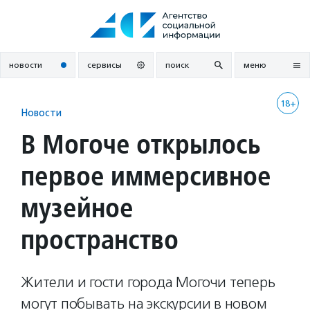
Перейти
к
содержанию
новости
сервисы
поиск
меню
18+
Новости
В Могоче открылось
первое иммерсивное
музейное
пространство
Жители и гости города Могочи теперь
могут побывать на экскурсии в новом