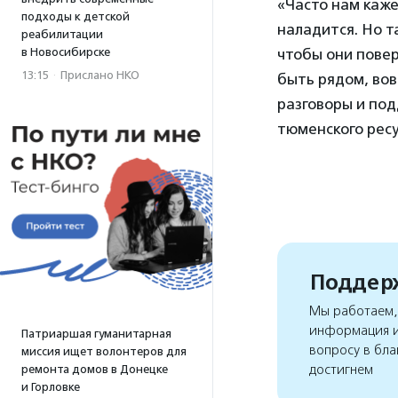
«Часто нам каже
подходы к детской
наладится. Но т
реабилитации
в Новосибирске
чтобы они повер
13:15
·
Прислано НКО
быть рядом, вов
разговоры и по
тюменского рес
Поддерж
Мы работаем, 
информация и
Патриаршая гуманитарная
вопросу в бла
миссия ищет волонтеров для
достигнем
ремонта домов в Донецке
и Горловке