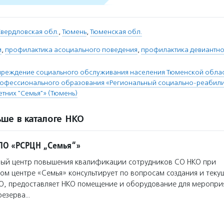
вердловская обл.
,
Тюмень
,
Тюменская обл.
м
,
профилактика асоциального поведения
,
профилактика девиантно
чреждение социального обслуживания населения Тюменской облас
рофессионального образования «Региональный социально-реабил
тних "Семья"» (Тюмень)
ше в каталоге НКО
ПО «РСРЦН „Семья“»
ый центр повышения квалификации сотрудников СО НКО при
м центре «Семья» консультирует по вопросам создания и теку
О, предоставляет НКО помещение и оборудование для мероприя
резерва…