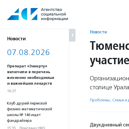
Перейти
к
содержанию
Новости
Новости
Тюменс
07.08.2026
участи
Препарат «Энхерту»
включили в перечень
Организацион
жизненно необходимых
и важнейших лекарств
столице Урала
16:27
Проблемы
,
Семья и 
Клуб друзей пермской
физико-математической
школы № 146 ищет
фандрайзера
Двухдневный се
15:35
·
Прислано НКО