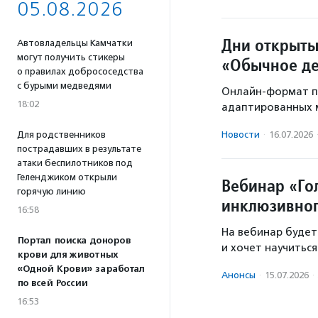
05.08.2026
Дни открыты
Автовладельцы Камчатки
могут получить стикеры
«Обычное д
о правилах добрососедства
с бурыми медведями
Онлайн-формат п
18:02
адаптированных м
Для родственников
Новости
·
16.07.2026
пострадавших в результате
атаки беспилотников под
Геленджиком открыли
Вебинар «Гол
горячую линию
инклюзивног
16:58
На вебинар будет
Портал поиска доноров
и хочет научитьс
крови для животных
«Одной Крови» заработал
Анонсы
·
15.07.2026
·
по всей России
16:53