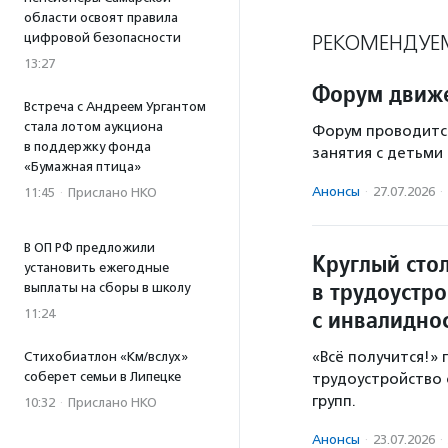
области освоят правила
цифровой безопасности
РЕКОМЕНДУЕ
13:27
Форум движе
Встреча с Андреем Ургантом
стала лотом аукциона
Форум проводится
в поддержку фонда
занятия с детьми
«Бумажная птица»
Анонсы
·
27.07.2026
·
11:45
·
Прислано НКО
В ОП РФ предложили
Круглый сто
установить ежегодные
в трудоустро
выплаты на сборы в школу
с инвалидно
11:24
«Всё получится!»
Стихобиатлон «Км/вслух»
соберет семьи в Липецке
трудоустройство 
групп.
10:32
·
Прислано НКО
Анонсы
·
23.07.2026
·