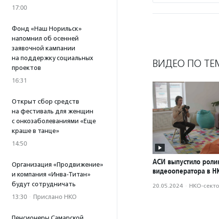
17:00
Фонд «Наш Норильск»
напомнил об осенней
заявочной кампании
на поддержку социальных
ВИДЕО ПО ТЕ
проектов
16:31
Открыт сбор средств
на фестиваль для женщин
с онкозаболеваниями «Еще
краше в танце»
14:50
АСИ выпустило роли
Организация «Продвижение»
видеооператора в Н
и компания «Инва-Титан»
будут сотрудничать
20.05.2024
·
НКО-сект
13:30
·
Прислано НКО
Пенсионеры Самарской