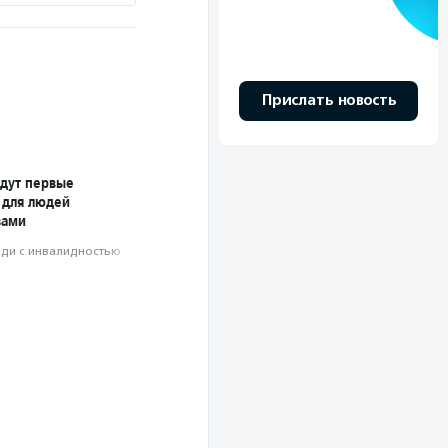
Прислать новость
йдут первые
 для людей
зами
ди с инвалидностью