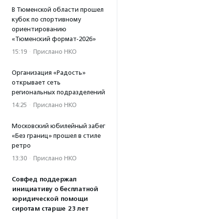
В Тюменской области прошел
кубок по спортивному
ориентированию
«Тюменский формат-2026»
15:19
·
Прислано НКО
Организация «Радость»
открывает сеть
региональных подразделений
14:25
·
Прислано НКО
Московский юбилейный забег
«Без границ» прошел в стиле
ретро
13:30
·
Прислано НКО
Совфед поддержал
инициативу о бесплатной
юридической помощи
сиротам старше 23 лет