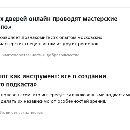
х дверей онлайн проводят мастерские
ело»
озволяет познакомиться с опытом московских
астерских специалистам из других регионов.
·
Благотвори­тель­ность и доброволь­чест­во
ос как инструмент: все о создании
о подкаста»
 полезен всем, кто интересуется инклюзивными подкастам
я делать их независимо от особенностей зрения.
Люди с инвалидностью