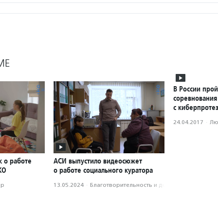
МЕ
В России про
соревнования
с киберпроте
24.04.2017
·
Лю
к о работе
АСИ выпустило видеосюжет
КО
о работе социального куратора
ор
13.05.2024
·
Благотвори­тель­ность и доброволь­чест­во