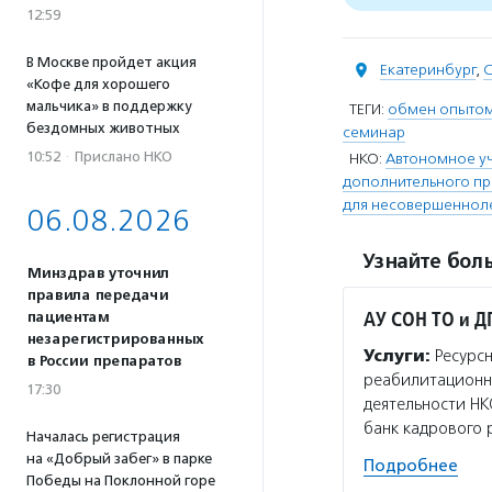
12:59
В Москве пройдет акция
Екатеринбург
,
С
«Кофе для хорошего
мальчика» в поддержку
ТЕГИ:
обмен опыто
бездомных животных
семинар
10:52
·
Прислано НКО
НКО:
Автономное у
дополнительного п
для несовершенноле
06.08.2026
Узнайте боль
Минздрав уточнил
правила передачи
АУ СОН ТО и Д
пациентам
незарегистрированных
Услуги:
Ресурсн
в России препаратов
реабилитационно
17:30
деятельности НК
банк кадрового 
Началась регистрация
на «Добрый забег» в парке
Подробнее
Победы на Поклонной горе