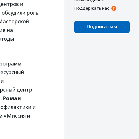
центров и
Поддержать нас
 обсудили роль
«Мастерской
Подписаться
ие на
етоды
программ
Ресурсный
 и
урсный центр
. Р
оман
рофилактики и
м «Миссия и