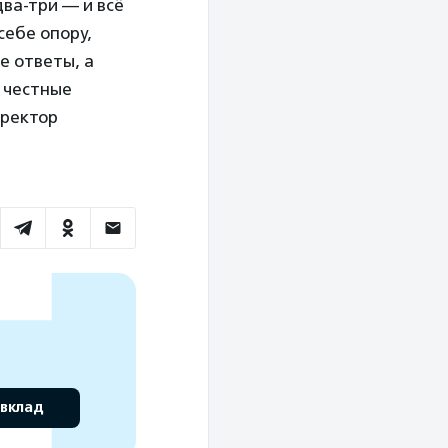
два-три — и всё
себе опору,
е ответы, а
о честные
иректор
 вклад