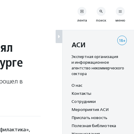
лента
поиск
меню
18+
нял
АСИ
урге
Экспертная организация
и информационное
агентство некоммерческого
сектора
рошел в
О нас
Контакты
Сотрудники
Мероприятия АСИ
Прислать новость
Полезная библиотека
филактика»,
Наши издания