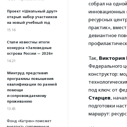
собрал на одно
инновационных 
Проект «Школьный друг»
открыл набор участников
ресурсных цент
на новый учебный год
практик», вмес
15:16
девиантное пов
Стали известны итоги
профилактическ
конкурса «Заповедные
острова России — 2026»
Так,
Виктория
14:21
Федерального ц
Минтруд представил
конструктор: мо
программы повышения
технологическим
квалификации по ранней
под ключ: от фе
помощи
и сопровождаемому
Старцев
, нача
проживанию
подготовки нас
13:45
маршрут: ресурс
Фонд «Катрен» поможет
внедрить современные