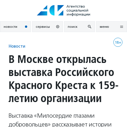
Перейти
к
содержанию
новости
сервисы
поиск
меню
18+
Новости
В Москве открылась
выставка Российского
Красного Креста к 159-
летию организации
Выставка «Милосердие глазами
добровольцев» рассказывает истории