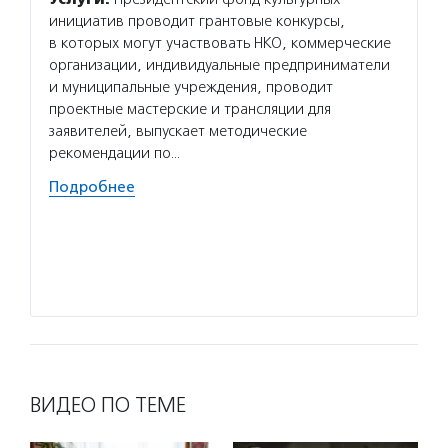
инициатив проводит грантовые конкурсы,
органи
в которых могут участвовать НКО, коммерческие
в реги
организации, индивидуальные предприниматели
и реги
и муниципальные учреждения, проводит
улучше
проектные мастерские и трансляции для
обслед
заявителей, выпускает методические
Волон
рекомендации по…
поддер
Подробнее
не еди
а наст
и наши
подчер
Подро
ВИДЕО ПО ТЕМЕ