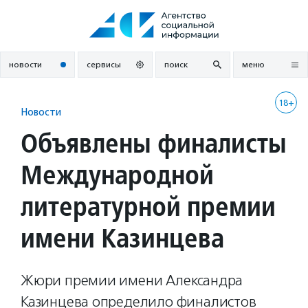
Перейти
к
содержанию
новости
сервисы
поиск
меню
18+
Новости
Объявлены финалисты
Международной
литературной премии
имени Казинцева
Жюри премии имени Александра
Казинцева определило финалистов