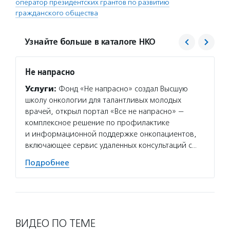
оператор президентских грантов по развитию
гражданского общества
Узнайте больше в каталоге НКО
Не напрасно
Фонд 
Услуги:
Фонд «Не напрасно» создал Высшую
Услуг
школу онкологии для талантливых молодых
гранто
врачей, открыл портал «Все не напрасно» —
(в цел
комплексное решение по профилактике
на ока
и информационной поддержке онкопациентов,
потенц
включающее сервис удаленных консультаций с…
по соц
Подробнее
Подро
ВИДЕО ПО ТЕМЕ