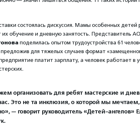
ционно — значит лишиться общения. 11 таких историй
тавки состоялась дискуссия. Мамы особенных детей р
 их обучение и дневную занятость. Представитель А
тонова
поделилась опытом трудоустройства 61 челов
 предложив для тяжелых случаев формат «замещенно
предприятие платит зарплату, а человек работает в 
терских.
ем организовать для ребят мастерские и днев
ас. Это не та инклюзия, о которой мы мечтаем, 
о», — говорит руководитель «Детей-ангелов» Е
к.