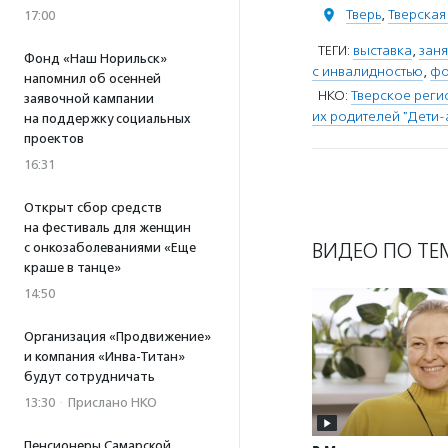
Тверь
,
Тверская
17:00
ТЕГИ:
выставка
,
заня
Фонд «Наш Норильск»
с инвалидностью
,
фо
напомнил об осенней
НКО:
Тверское рег
заявочной кампании
их родителей "Дети-
на поддержку социальных
проектов
16:31
Открыт сбор средств
на фестиваль для женщин
ВИДЕО ПО ТЕ
с онкозаболеваниями «Еще
краше в танце»
14:50
Организация «Продвижение»
и компания «Инва-Титан»
будут сотрудничать
13:30
·
Прислано НКО
Пенсионеры Самарской