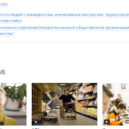
 обл.
тость людей с инваидностью
,
инклюзивные мастерские
,
трудоустрой
товыставка
иональное отделение Межрегиональной общественной организации
ангелы"
МЕ