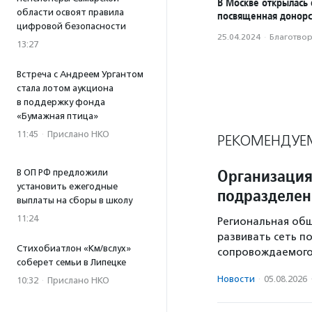
В Москве открылась 
области освоят правила
посвященная донорс
цифровой безопасности
25.04.2024
·
Благотвори
13:27
Встреча с Андреем Ургантом
стала лотом аукциона
в поддержку фонда
«Бумажная птица»
11:45
·
Прислано НКО
РЕКОМЕНДУЕ
Организация
В ОП РФ предложили
установить ежегодные
подразделе
выплаты на сборы в школу
11:24
Региональная общ
развивать сеть п
Стихобиатлон «Км/вслух»
сопровождаемого
соберет семьи в Липецке
Новости
·
05.08.2026
10:32
·
Прислано НКО