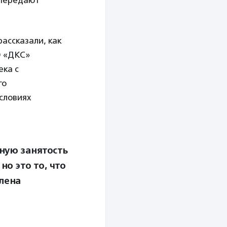
 передают
ассказали, как
О «ДКС»
ека с
го
условиях
ную занятость
но это то, что
лена