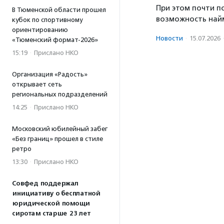
При этом почти п
В Тюменской области прошел
возможность найм
кубок по спортивному
ориентированию
Новости
·
15.07.2026
«Тюменский формат-2026»
15:19
·
Прислано НКО
Организация «Радость»
открывает сеть
региональных подразделений
14:25
·
Прислано НКО
Московский юбилейный забег
«Без границ» прошел в стиле
ретро
13:30
·
Прислано НКО
Совфед поддержал
инициативу о бесплатной
юридической помощи
сиротам старше 23 лет