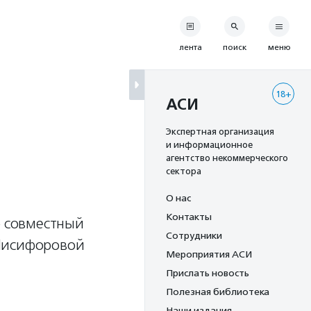
лента
поиск
меню
18+
а
АСИ
и
Экспертная организация
и информационное
агентство некоммерческого
сектора
О нас
Контакты
о совместный
Сотрудники
 Нисифоровой
Мероприятия АСИ
Прислать новость
Полезная библиотека
Наши издания