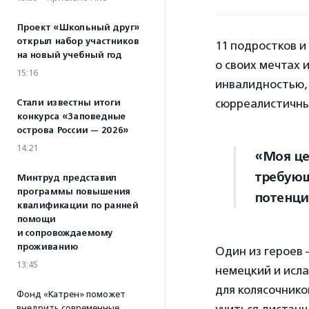
Проект «Школьный друг»
открыл набор участников
11 подростков и
на новый учебный год
о своих мечтах 
15:16
инвалидностью,
сюрреалистичны
Стали известны итоги
конкурса «Заповедные
острова России — 2026»
14:21
«Моя це
требующ
Минтруд представил
программы повышения
потенци
квалификации по ранней
помощи
и сопровождаемому
проживанию
Один из героев 
13:45
немецкий и исла
для колясочнико
Фонд «Катрен» поможет
внедрить современные