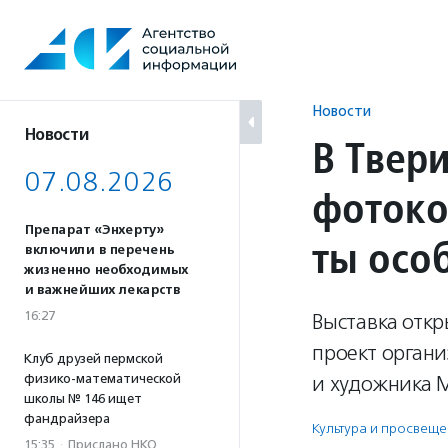
Перейти
к
содержанию
Новости
Новости
В Твер
07.08.2026
фотоко
Препарат «Энхерту»
ты осо
включили в перечень
жизненно необходимых
и важнейших лекарств
16:27
Выставка откр
проект орган
Клуб друзей пермской
физико-математической
и художника 
школы № 146 ищет
фандрайзера
Культура и просвещ
15:35
·
Прислано НКО