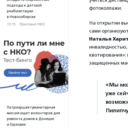
учиться дистан
подходы к детской
фотоколлажи.
реабилитации
в Новосибирске
На открытии выс
13:15
·
Прислано НКО
сами организуют
Наталья Хари
инвалидностью,
квотирования»: 
защищенных мас
«Мы мож
уже сейч
возможн
Патриаршая гуманитарная
Пилипчу
миссия ищет волонтеров для
ремонта домов в Донецке
и Горловке