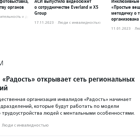
фотовыставка,
АСИ выпустило видеосюжет
Инклюзивные 
тву органов
о сотрудничестве Everland и X5
«Простые вещ
Group
методичку о т
­тель­ность и доброволь­чест­во
организована 
17.11.2023
·
Люди с инвалидностью
11.01.2023
·
Лю
М
 «Радость» открывает сеть региональных
ний
ественная организация инвалидов «Радость» начинает
одразделений, которые будут работать по модели
 трудоустройства людей с ментальными особенностями.
·
Люди с инвалидностью