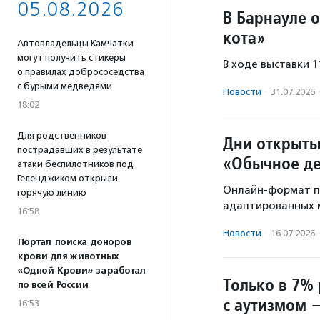
05.08.2026
В Барнауле 
кота»
Автовладельцы Камчатки
могут получить стикеры
В ходе выставки 
о правилах добрососедства
с бурыми медведями
Новости
·
31.07.2026
18:02
Для родственников
Дни открыты
пострадавших в результате
«Обычное д
атаки беспилотников под
Геленджиком открыли
Онлайн-формат п
горячую линию
адаптированных м
16:58
Новости
·
16.07.2026
Портал поиска доноров
крови для животных
«Одной Крови» заработал
Только в 7%
по всей России
с аутизмом 
16:53