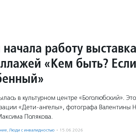
и начала работу выставк
ллажей «Кем быть? Есл
бенный»
ылась в культурном центре «Боголюбский». Эт
изации «Дети-ангелы», фотографа Валентины
Максима Полякова.
ение
,
Люди с инвалидностью
·
15.06.2026