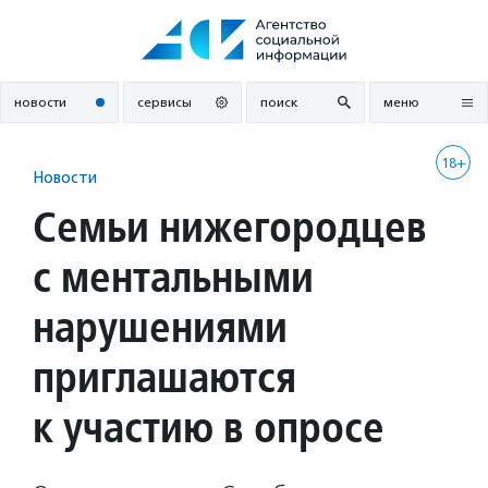
Перейти
к
содержанию
новости
сервисы
поиск
меню
18+
Новости
Семьи нижегородцев
с ментальными
нарушениями
приглашаются
к участию в опросе