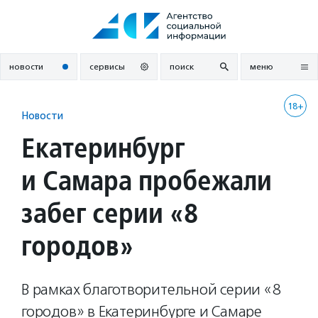
Перейти
к
содержанию
новости
сервисы
поиск
меню
18+
Новости
Екатеринбург
и Самара пробежали
забег серии «8
городов»
В рамках благотворительной серии «8
городов» в Екатеринбурге и Самаре