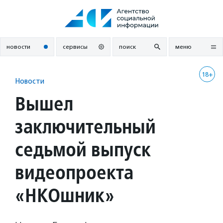
Перейти
к
содержанию
новости
сервисы
поиск
меню
18+
Новости
Вышел
заключительный
седьмой выпуск
видеопроекта
«НКОшник»