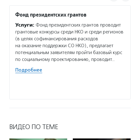
Фонд президентских грантов
Центр
проек
Услуги:
Фонд президентских грантов проводит
«Благ
грантовые конкурсы среди НКО и среди регионов
Услуг
(в целях софинансирования расходов
для то
на оказание поддержки СО НКО), предлагает
в благ
потенциальным заявителям пройти базовый курс
об орг
по социальному проектированию, проводит…
и неко
Подробнее
проход
органи
Подро
ВИДЕО ПО ТЕМЕ