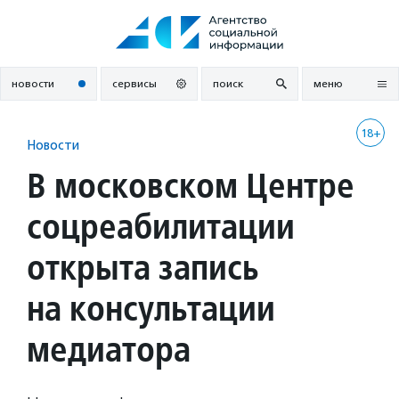
Перейти
к
содержанию
новости
сервисы
поиск
меню
18+
Новости
В московском Центре
соцреабилитации
открыта запись
на консультации
медиатора