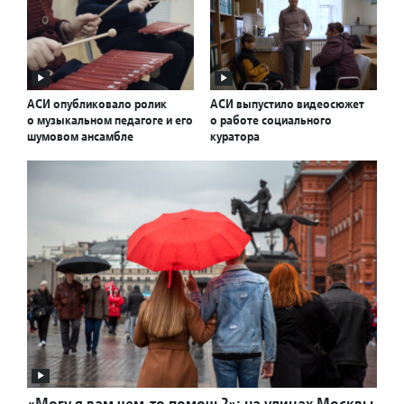
АСИ опубликовало ролик
АСИ выпустило видеосюжет
о музыкальном педагоге и его
о работе социального
шумовом ансамбле
куратора
«Могу я вам чем-то помочь?»: на улицах Москвы