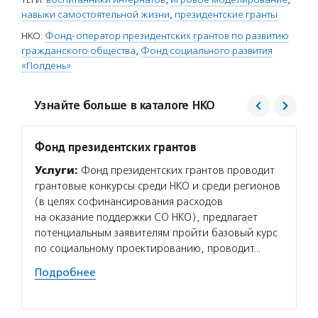
навыки самостоятельной жизни
,
президентские гранты
НКО:
Фонд-оператор президентских грантов по развитию
гражданского общества
,
Фонд социального развития
«Полдень»
Узнайте больше в каталоге НКО
Фонд президентских грантов
Полде
Услуги:
Фонд президентских грантов проводит
Услуг
грантовые конкурсы среди НКО и среди регионов
социал
(в целях софинансирования расходов
домов,
на оказание поддержки СО НКО), предлагает
програ
потенциальным заявителям пройти базовый курс
социал
по социальному проектированию, проводит…
привыч
програ
Подробнее
Подро