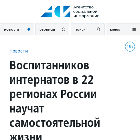
Перейти
к
содержанию
новости
сервисы
поиск
меню
18+
Новости
Воспитанников
интернатов в 22
регионах России
научат
самостоятельной
жизни