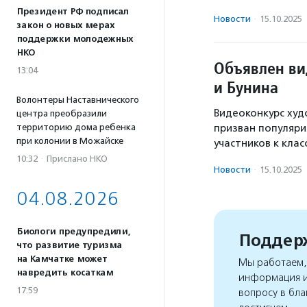
Президент РФ подписал
Новости
·
15.10.2025
закон о новых мерах
поддержки молодежных
НКО
Объявлен ви
13:04
и Бунина
Волонтеры Наставнического
Видеоконкурс худ
центра преобразили
территорию дома ребенка
призван популяри
при колонии в Можайске
участников к кла
10:32
·
Прислано НКО
Новости
·
15.10.2025
04.08.2026
Биологи предупредили,
Поддерж
что развитие туризма
на Камчатке может
Мы работаем, 
навредить косаткам
информация и
17:59
вопросу в бла