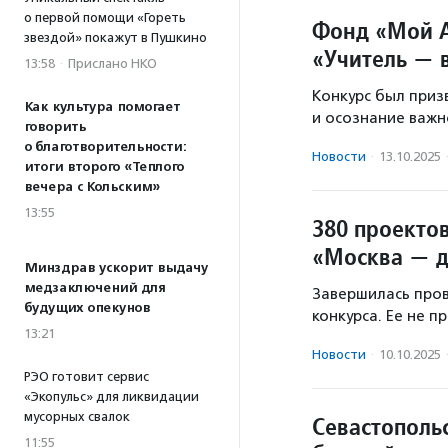
о первой помощи «Гореть
Фонд «Мой А
звездой» покажут в Пушкино
«Учитель — 
13:58
·
Прислано НКО
Конкурс был приз
Как культура помогает
и осознание важн
говорить
о благотворительности:
Новости
·
13.10.2025
итоги второго «Теплого
вечера с Кольским»
13:55
380 проекто
«Москва — д
Минздрав ускорит выдачу
медзаключений для
Завершилась про
будущих опекунов
конкурса. Ее не п
13:21
Новости
·
10.10.2025
РЭО готовит сервис
«Экопульс» для ликвидации
мусорных свалок
Севастополь
11:55