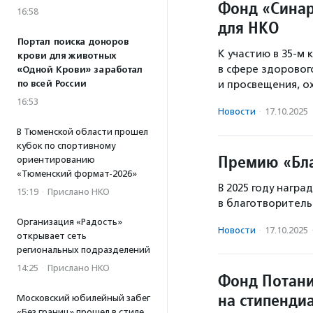
Фонд «Синар
16:58
для НКО
Портал поиска доноров
К участию в 35-м
крови для животных
в сфере здорового
«Одной Крови» заработал
по всей России
и просвещения, 
16:53
Новости
·
17.10.2025
В Тюменской области прошел
кубок по спортивному
Премию «Бла
ориентированию
«Тюменский формат-2026»
В 2025 году награ
15:19
·
Прислано НКО
в благотворитель
Организация «Радость»
Новости
·
17.10.2025
открывает сеть
региональных подразделений
14:25
·
Прислано НКО
Фонд Потани
на стипенди
Московский юбилейный забег
«Без границ» прошел в стиле