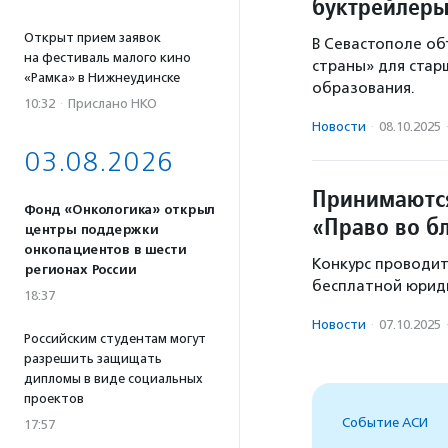
буктрейлеры
Открыт прием заявок
В Севастополе об
на фестиваль малого кино
страны» для стар
«Рамка» в Нижнеудинске
образования.
10:32
·
Прислано НКО
Новости
·
08.10.2025
03.08.2026
Принимаются
Фонд «Онкологика» открыл
«Право во б
центры поддержки
онкопациентов в шести
Конкурс проводит
регионах России
бесплатной юриди
18:37
Новости
·
07.10.2025
Российским студентам могут
разрешить защищать
дипломы в виде социальных
проектов
Событие АСИ
17:57