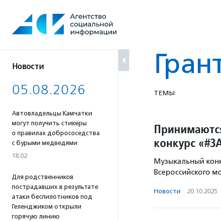
Перейти
к
содержанию
Гран
Новости
05.08.2026
ТЕМЫ
Автовладельцы Камчатки
могут получить стикеры
Принимаются
о правилах добрососедства
конкурс «#
с бурыми медведями
18:02
Музыкальный кон
Всероссийского 
Для родственников
пострадавших в результате
Новости
·
20.10.2025
атаки беспилотников под
Геленджиком открыли
горячую линию