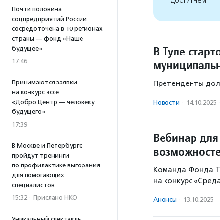
достигнем
Почти половина
соцпредприятий России
сосредоточена в 10 регионах
страны — фонд «Наше
В Туле старт
будущее»
17:46
муниципальн
Принимаются заявки
Претенденты дол
на конкурс эссе
«Добро.Центр — человеку
Новости
·
14.10.2025
будущего»
17:39
Вебинар для
В Москве и Петербурге
возможност
пройдут тренинги
по профилактике выгорания
Команда Фонда Ти
для помогающих
на конкурс «Сред
специалистов
15:32
·
Прислано НКО
Анонсы
·
13.10.2025
Уникальный спектакль