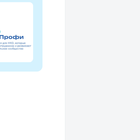
Проводники социаль
изменений
Это ресурс, созданный для осмысле
НКО за 30 лет и размышлений об об