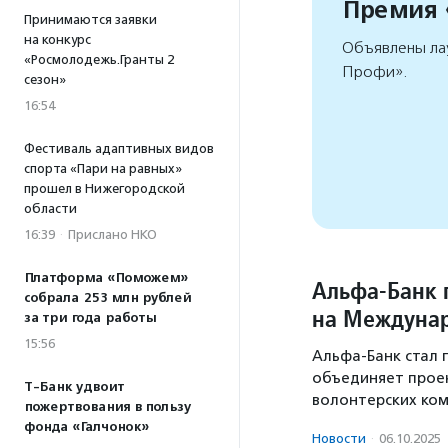
Премия
Принимаются заявки
на конкурс
Объявлены ла
«Росмолодежь.Гранты 2
Профи».
сезон»
16:54
Фестиваль адаптивных видов
спорта «Пари на равных»
прошел в Нижегородской
области
16:39
·
Прислано НКО
Платформа «Поможем»
Альфа-Банк 
собрала 253 млн рублей
на Междуна
за три года работы
15:56
Альфа-Банк стал 
объединяет проек
Т-Банк удвоит
волонтерских ком
пожертвования в пользу
фонда «Галчонок»
Новости
·
06.10.2025