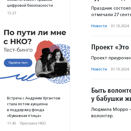
цифровой безопасности
Праздник состоялс
13:27
отмечали 27 сентя
Новости
·
01.10.2024
Проект «Это
Проект приурочен
Новости
·
01.10.2024
Быть волонте
у бабушки ж
Встреча с Андреем Ургантом
стала лотом аукциона
Людмила Морро –
в поддержку фонда
волонтер.
«Бумажная птица»
11:45
·
Прислано НКО