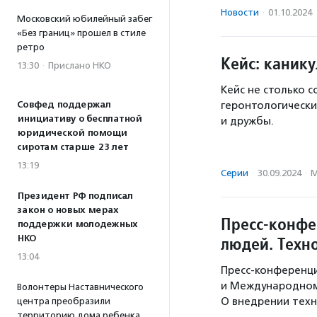
Новости
·
01.10.2024
Московский юбилейный забег
«Без границ» прошел в стиле
ретро
Кейс: каник
13:30
·
Прислано НКО
Кейс не столько 
Совфед поддержал
геронтологически
инициативу о бесплатной
и дружбы.
юридической помощи
сиротам старше 23 лет
13:19
Серии
·
30.09.2024
·
М
Президент РФ подписал
закон о новых мерах
Пресс-конф
поддержки молодежных
людей. Техн
НКО
13:04
Пресс-конференци
и Международном
Волонтеры Наставнического
О внедрении тех
центра преобразили
территорию дома ребенка