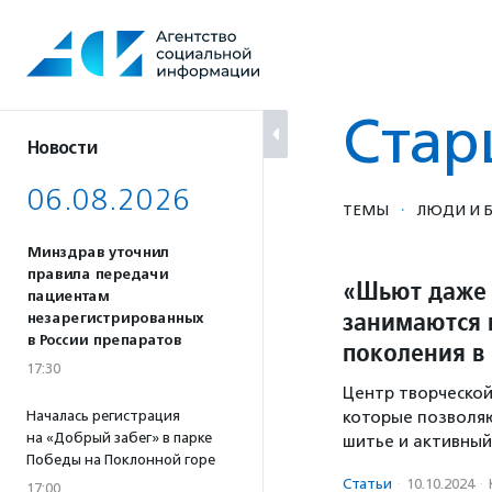
Перейти
к
содержанию
Стар
Новости
06.08.2026
·
ТЕМЫ
ЛЮДИ И Б
Минздрав уточнил
правила передачи
«Шьют даже 
пациентам
занимаются 
незарегистрированных
в России препаратов
поколения в
17:30
Центр творческой
Началась регистрация
которые позволя
на «Добрый забег» в парке
шитье и активный
Победы на Поклонной горе
Статьи
·
10.10.2024
·
17:00