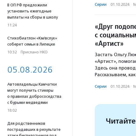
Серии
·
01.10.2024
·
М
В ОП РФ предложили
установить ежегодные
выплаты на сборы в школу
«Друг подоп
11:24
с социальны
Стихобиатлон «Км/вслух»
«Артист»
соберет семьи в Липецке
10:32
·
Прислано НКО
Застать Ольгу Лю
«Артист», помога
05.08.2026
Здесь она провод
Рассказываем, как
Автовладельцы Камчатки
Серии
·
01.10.2024
·
М
могут получить стикеры
о правилах добрососедства
с бурыми медведями
18:02
Читайте
Для родственников
пострадавших в результате
атаки беспилотников под