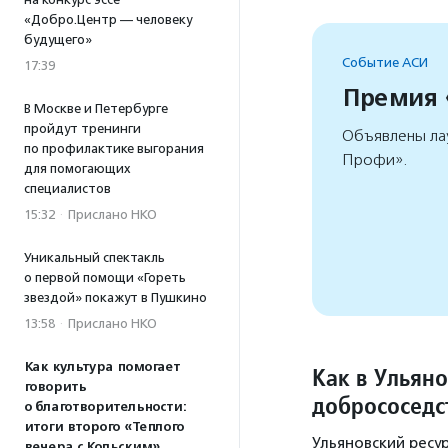
«Добро.Центр — человеку
будущего»
Событие АСИ
17:39
Премия
В Москве и Петербурге
пройдут тренинги
Объявлены ла
по профилактике выгорания
Профи».
для помогающих
специалистов
15:32
·
Прислано НКО
Уникальный спектакль
о первой помощи «Гореть
звездой» покажут в Пушкино
13:58
·
Прислано НКО
Как культура помогает
Как в Ульян
говорить
добрососедс
о благотворительности:
итоги второго «Теплого
Ульяновский ресур
вечера с Кольским»