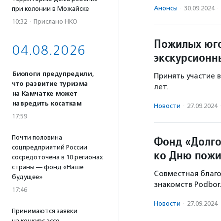
Анонсы
·
30.09.2024
·
при колонии в Можайске
10:32
·
Прислано НКО
Пожилых юго
04.08.2026
экскурсионн
Биологи предупредили,
Принять участие 
что развитие туризма
лет.
на Камчатке может
навредить косаткам
Новости
·
27.09.2024
17:59
Фонд «Долго 
Почти половина
соцпредприятий России
ко Дню пож
сосредоточена в 10 регионах
страны — фонд «Наше
Совместная благо
будущее»
знакомств Podbor.
17:46
Новости
·
27.09.2024
Принимаются заявки
на конкурс эссе