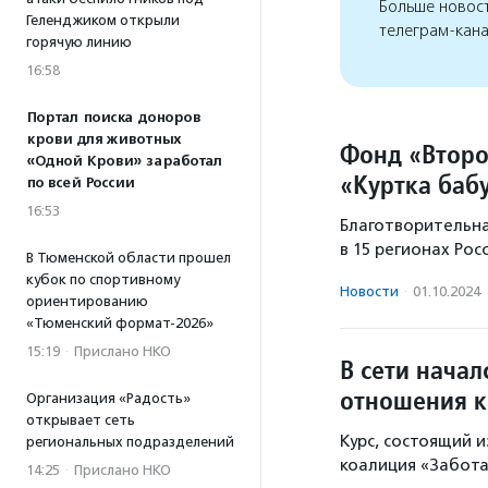
Больше новос
Геленджиком открыли
телеграм-кан
горячую линию
16:58
Портал поиска доноров
крови для животных
Фонд «Второ
«Одной Крови» заработал
«Куртка баб
по всей России
16:53
Благотворительна
в 15 регионах Рос
В Тюменской области прошел
кубок по спортивному
Новости
·
01.10.2024
ориентированию
«Тюменский формат-2026»
15:19
·
Прислано НКО
В сети начал
отношения 
Организация «Радость»
открывает сеть
Курс, состоящий 
региональных подразделений
коалиция «Забота
14:25
·
Прислано НКО