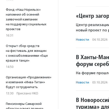
Фонд «Наш Норильск»
«Центр заго
напомнил об осенней
заявочной кампании
на поддержку социальных
Центр реализации
проектов
новый проект по 
16:31
Новости
·
04.10.2024
Открыт сбор средств
на фестиваль для женщин
В Ханты-Ман
с онкозаболеваниями «Еще
краше в танце»
форум сереб
14:50
На форуме прошл
Организация «Продвижение»
и компания «Инва-Титан»
Новости
·
03.10.2024
будут сотрудничать
13:30
·
Прислано НКО
В Новоросси
Пенсионеры Самарской
туризма» дл
области освоят правила