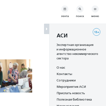
лента
поиск
меню
18+
АСИ
Экспертная организация
и информационное
агентство некоммерческого
сектора
О нас
Контакты
Сотрудники
Мероприятия АСИ
Прислать новость
Полезная библиотека
Наши издания