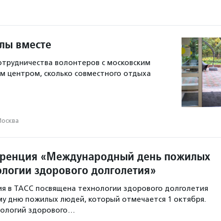
улы вместе
сотрудничества волонтеров с московским
м центром, сколько совместного отдыха
осква
еренция «Международный день пожилых
ологии здорового долголетия»
я в ТАСС посвящена технологии здорового долголетия
у дню пожилых людей, который отмечается 1 октября.
нологий здорового…