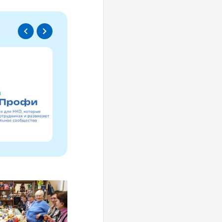
Спецпроект
Проводники социаль
изменений
Это ресурс, созданный для осмысле
НКО за 30 лет и размышлений об об